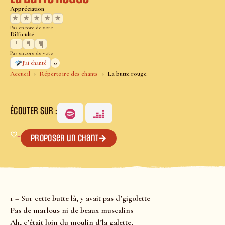
Appréciation
★
★
★
★
★
Pas encore de vote
Difficulté
Pas encore de vote
0
J’ai chanté
Accueil
Répertoire des chants
La butte rouge
ÉCOUTER SUR :
♡
+
Proposer un chant
1 – Sur cette butte là, y avait pas d’gigolette
Pas de marlous ni de beaux muscalins
Ah, c’était loin du moulin d’la galette,