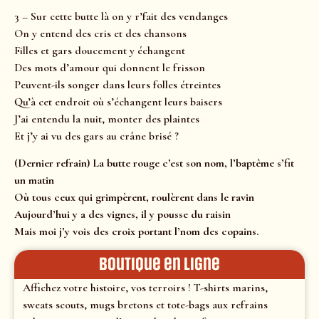
3 – Sur cette butte là on y r’fait des vendanges
On y entend des cris et des chansons
Filles et gars doucement y échangent
Des mots d’amour qui donnent le frisson
Peuvent-ils songer dans leurs folles étreintes
Qu’à cet endroit où s’échangent leurs baisers
J’ai entendu la nuit, monter des plaintes
Et j’y ai vu des gars au crâne brisé ?
(Dernier refrain) La butte rouge c’est son nom, l’baptême s’fit
un matin
Où tous ceux qui grimpèrent, roulèrent dans le ravin
Aujourd’hui y a des vignes, il y pousse du raisin
Mais moi j’y vois des croix portant l’nom des copains.
Boutique en ligne
Affichez votre histoire, vos terroirs ! T-shirts marins,
sweats scouts, mugs bretons et tote-bags aux refrains