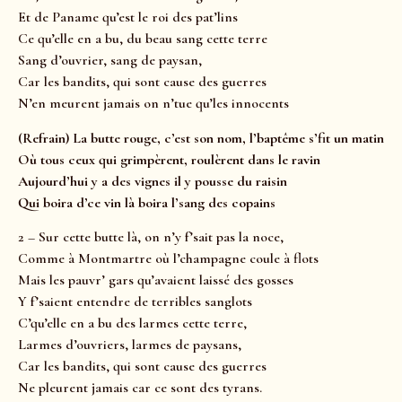
Et de Paname qu’est le roi des pat’lins
Ce qu’elle en a bu, du beau sang cette terre
Sang d’ouvrier, sang de paysan,
Car les bandits, qui sont cause des guerres
N’en meurent jamais on n’tue qu’les innocents
(Refrain) La butte rouge, c’est son nom, l’baptême s’fit un matin
Où tous ceux qui grimpèrent, roulèrent dans le ravin
Aujourd’hui y a des vignes il y pousse du raisin
Qui boira d’ce vin là boira l’sang des copains
2 – Sur cette butte là, on n’y f’sait pas la noce,
Comme à Montmartre où l’champagne coule à flots
Mais les pauvr’ gars qu’avaient laissé des gosses
Y f’saient entendre de terribles sanglots
C’qu’elle en a bu des larmes cette terre,
Larmes d’ouvriers, larmes de paysans,
Car les bandits, qui sont cause des guerres
Ne pleurent jamais car ce sont des tyrans.