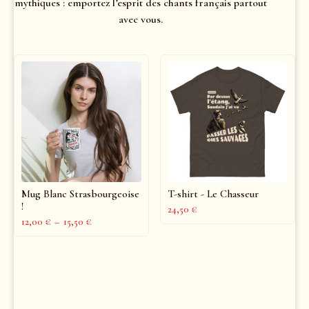
mythiques : emportez l’esprit des chants français partout
avec vous.
Mug Blanc Strasbourgeoise
T-shirt - Le Chasseur
!
24,50
€
12,00
€
–
15,50
€