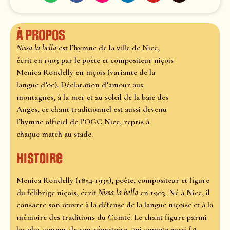
À propos
Nissa la bella
est l’hymne de la ville de Nice,
écrit en 1903 par le poète et compositeur niçois
Menica Rondelly en niçois (variante de la
langue d’oc). Déclaration d’amour aux
montagnes, à la mer et au soleil de la baie des
Anges, ce chant traditionnel est aussi devenu
l’hymne officiel de l’OGC Nice, repris à
chaque match au stade.
Histoire
Menica Rondelly (1854-1935), poète, compositeur et figure
du félibrige niçois, écrit
Nissa la bella
en 1903. Né à Nice, il
consacre son œuvre à la défense de la langue niçoise et à la
mémoire des traditions du Comté. Le chant figure parmi
les plus connus de son répertoire, qui compte aussi
La