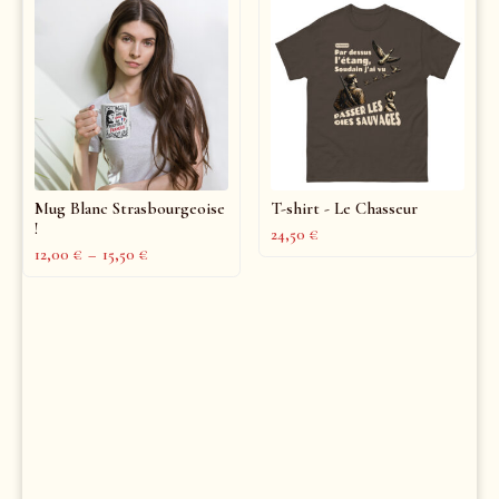
Mug Blanc Strasbourgeoise
T-shirt - Le Chasseur
!
24,50
€
12,00
€
–
15,50
€