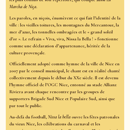
Marcha de Niça
.
Les paroles, en niçois, énumèrent ce qui fait l’identité de la
ville : les vieilles toitures, les montagnes du Mercantour, la
mer d’azur, les tonnelles ombragées et le « grand soleil
d’or ». Le refrain « Viva, viva, Nissa la Bella ! » fonctionne
comme une déclaration d’appartenance, héritée de la
culture provençale.
Officiellement adopté comme hymne de la ville de Nice en
2007 par le conseil municipal, le chant est en réalité chanté
collectivement depuis le début du XXe siècle. Il est devenu
l’hymne officiel de l’OGC Nice, entonné au stade Allianz
Riviera avant chaque rencontre par les groupes de
supporters Brigade Sud Nice et Populaire Sud, ainsi que
par tout le public.
Au-delà du football,
Nissa la bella
ouvre les fêtes patronales
du vieux Nice, les célébrations du carnaval et les