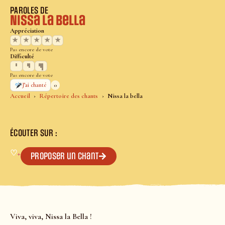
PAROLES DE
Nissa la bella
Appréciation
★
★
★
★
★
Pas encore de vote
Difficulté
Pas encore de vote
0
J’ai chanté
Accueil
Répertoire des chants
Nissa la bella
ÉCOUTER SUR :
♡
+
Proposer un chant
Viva, viva, Nissa la Bella !