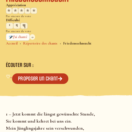
Appréciation
★
★
★
★
★
Pas encore de vote
Difficulté
Pas encore de vote
0
J’ai chanté
Accueil
Répertoire des chants
Friedenssehnsucht
ÉCOUTER SUR :
♡
+
Proposer un chant
1 – Jetzt kommt die längst gewünschte Stunde,
Sie kommt und kehret bei uns ein.
Mein Jünglingsjahre sein verschwunden,