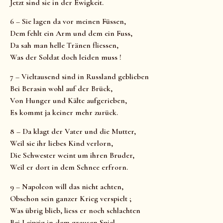
Jetzt sind sie in der Ewigkeit.
6 – Sie lagen da vor meinen Füssen,
Dem fehlt ein Arm und dem ein Fuss,
Da sah man helle Tränen fliessen,
Was der Soldat doch leiden muss !
7 – Vieltausend sind in Russland geblieben
Bei Berasin wohl auf der Brück,
Von Hunger und Kälte aufgerieben,
Es kommt ja keiner mehr zurück.
8 – Da klagt der Vater und die Mutter,
Weil sie ihr liebes Kind verlorn,
Die Schwester weint um ihren Bruder,
Weil er dort in dem Schnee erfrorn.
9 – Napoleon will das nicht achten,
Obschon sein ganzer Krieg verspielt ;
Was übrig blieb, liess er noch schlachten
Bei Leipzig in dem grausen Spiel,