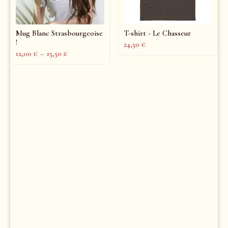
Mug Blanc Strasbourgeoise
T-shirt - Le Chasseur
!
24,50
€
12,00
€
–
15,50
€