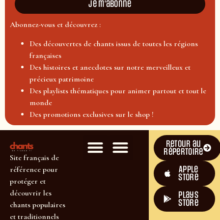
Je m'abonne
Abonnez-vous et découvrez :
Des découvertes de chants issus de toutes les régions
françaises
Des histoires et anecdotes sur notre merveilleux et
précieux patrimoine
Des playlists thématiques pour animer partout et tout le
monde
Des promotions exclusives sur le shop !
Retour au
répertoire
Site français de
Apple
référence pour
Store
protéger et
découvrir les
plays
store
chants populaires
et traditionnels