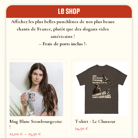
le shop
Affichez les plus belles punchlines de nos plus beaux
chants de France, plutôt que des slogans vides
américains !
– Frais de ports inclus !-
Mug Blanc Strasbourgeoise
T-shirt - Le Chasseur
!
24,50
€
12,00
€
–
15,50
€