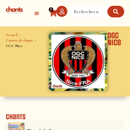
Panneau de gestion des cookies
0
OGC
Accueil
Carnets de chants
Nice
OGC Nice
Chants