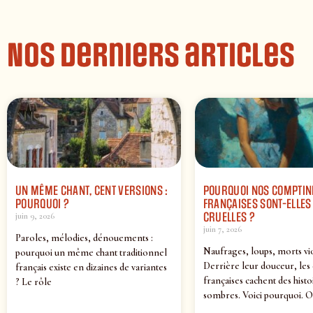
Nos derniers articles
UN MÊME CHANT, CENT VERSIONS :
POURQUOI NOS COMPTIN
POURQUOI ?
FRANÇAISES SONT-ELLES 
CRUELLES ?
juin 9, 2026
juin 7, 2026
Paroles, mélodies, dénouements :
Naufrages, loups, morts vi
pourquoi un même chant traditionnel
Derrière leur douceur, les
français existe en dizaines de variantes
françaises cachent des histo
? Le rôle
sombres. Voici pourquoi. O