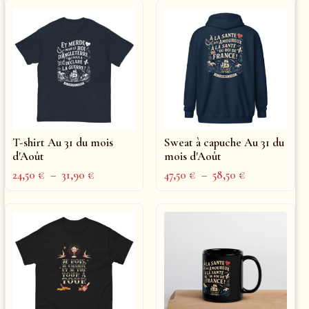
T-shirt Au 31 du mois
Sweat à capuche Au 31 du
d'Août
mois d'Août
24,50
€
–
31,90
€
47,50
€
–
58,50
€