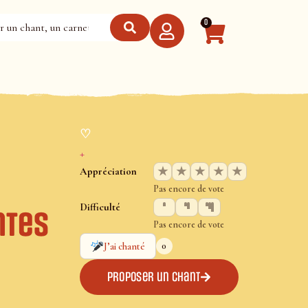
0
♡
+
★
★
★
★
★
Appréciation
Pas encore de vote
Difficulté
ntes
Pas encore de vote
0
J’ai chanté
Proposer un chant