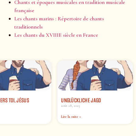
Chants et époques musicales en tradition musicale
française
Les chants marins : Répertoire de chants
traditionnels
Les chants du XVIIIE siècle en France
VERS TOI, JÉSUS
UNGLÜCKLICHE JAGD
août 28, 2023
Lire la suite »