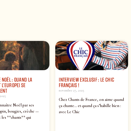
 NOËL : QUAND LA
INTERVIEW EXCLUSIF : LE CHIC
 L’EUROPE) SE
FRANÇAIS !
ENT
novembre 27, 2025
2025
Chez Chants de France, on aime quand
nnaître Noël par ses
ça chante… et quand ça s’habille bien :
pin, bougies, crèche —
avec Le Chic
 les **chants** qui