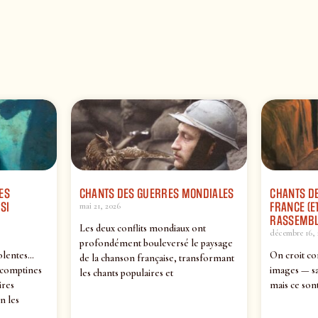
ES
CHANTS DES GUERRES MONDIALES
CHANTS DE
SI
FRANCE (ET
mai 21, 2026
RASSEMBL
Les deux conflits mondiaux ont
décembre 16, 
profondément bouleversé le paysage
olentes…
On croit co
de la chanson française, transformant
 comptines
images — sa
les chants populaires et
ires
mais ce sont
n les