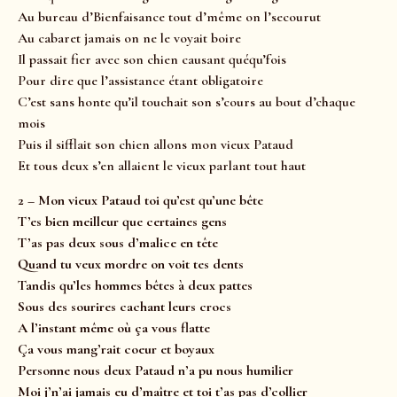
Au bureau d’Bienfaisance tout d’même on l’secourut
Au cabaret jamais on ne le voyait boire
Il passait fier avec son chien causant quéqu’fois
Pour dire que l’assistance étant obligatoire
C’est sans honte qu’il touchait son s’cours au bout d’chaque
mois
Puis il sifflait son chien allons mon vieux Pataud
Et tous deux s’en allaient le vieux parlant tout haut
2 – Mon vieux Pataud toi qu’est qu’une bête
T’es bien meilleur que certaines gens
T’as pas deux sous d’malice en tête
Quand tu veux mordre on voit tes dents
Tandis qu’les hommes bêtes à deux pattes
Sous des sourires cachant leurs crocs
A l’instant même où ça vous flatte
Ça vous mang’rait coeur et boyaux
Personne nous deux Pataud n’a pu nous humilier
Moi j’n’ai jamais eu d’maître et toi t’as pas d’collier