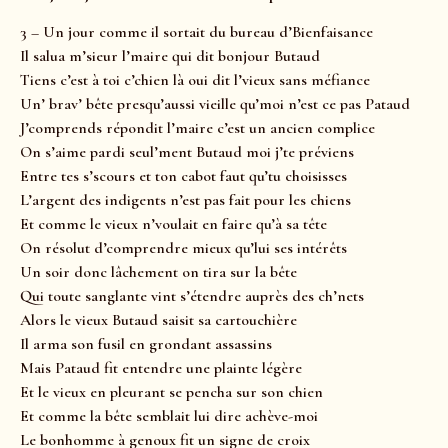
3 – Un jour comme il sortait du bureau d’Bienfaisance
Il salua m’sieur l’maire qui dit bonjour Butaud
Tiens c’est à toi c’chien là oui dit l’vieux sans méfiance
Un’ brav’ bête presqu’aussi vieille qu’moi n’est ce pas Pataud
J’comprends répondit l’maire c’est un ancien complice
On s’aime pardi seul’ment Butaud moi j’te préviens
Entre tes s’scours et ton cabot faut qu’tu choisisses
L’argent des indigents n’est pas fait pour les chiens
Et comme le vieux n’voulait en faire qu’à sa tête
On résolut d’comprendre mieux qu’lui ses intérêts
Un soir donc lâchement on tira sur la bête
Qui toute sanglante vint s’étendre auprès des ch’nets
Alors le vieux Butaud saisit sa cartouchière
Il arma son fusil en grondant assassins
Mais Pataud fit entendre une plainte légère
Et le vieux en pleurant se pencha sur son chien
Et comme la bête semblait lui dire achève-moi
Le bonhomme à genoux fit un signe de croix