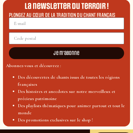
La newsletter du terroir !
PLONGEZ AU CŒUR DE LA TRADITION DU CHANT FRANÇAIS
Je m'abonne
Abonnez-vous et découvrez :
Des découvertes de chants issus de toutes les régions
françaises
Des histoires et anecdotes sur notre merveilleux et
précieux patrimoine
Des playlists thématiques pour animer partout et tout le
monde
Des promotions exclusives sur le shop !