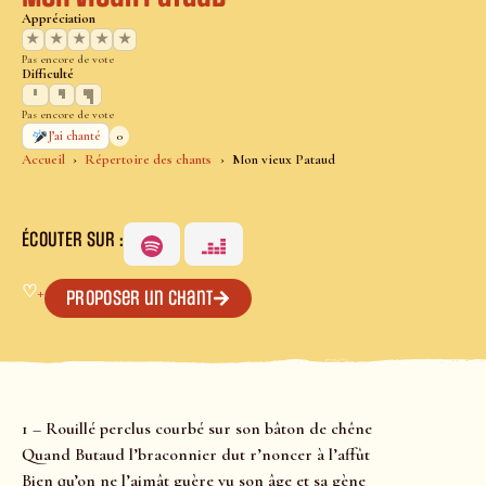
Appréciation
★
★
★
★
★
Pas encore de vote
Difficulté
Pas encore de vote
0
J’ai chanté
Accueil
Répertoire des chants
Mon vieux Pataud
ÉCOUTER SUR :
♡
+
Proposer un chant
1 – Rouillé perclus courbé sur son bâton de chêne
Quand Butaud l’braconnier dut r’noncer à l’affût
Bien qu’on ne l’aimât guère vu son âge et sa gène