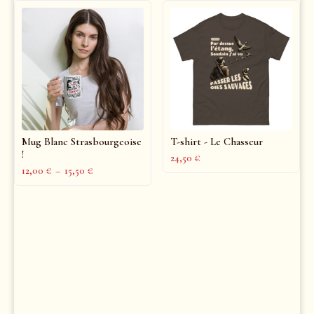
Mug Blanc Strasbourgeoise
T-shirt - Le Chasseur
!
24,50
€
12,00
€
–
15,50
€