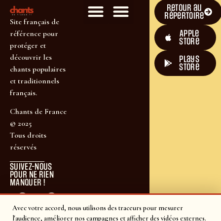
Retour au
répertoire
Site français de
Apple
référence pour
Store
protéger et
découvrir les
plays
store
chants populaires
et traditionnels
français.
Chants de France
© 2025
Tous droits
réservés
SUIVEZ-NOUS
POUR NE RIEN
MANQUER !
Avec votre accord, nous utilisons des traceurs pour mesurer
l'audience, améliorer nos campagnes et afficher des vidéos externes.