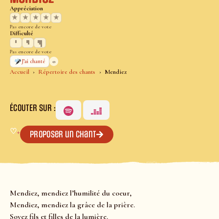
Appréciation
★
★
★
★
★
Pas encore de vote
Difficulté
Pas encore de vote
0
J’ai chanté
Accueil
Répertoire des chants
Mendiez
ÉCOUTER SUR :
♡
+
Proposer un chant
Mendiez, mendiez l’humilité du coeur,
Mendiez, mendiez la grâce de la prière.
Soyez fils et filles de la lumière.