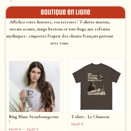
Boutique en ligne
Affichez votre histoire, vos terroirs ! T-shirts marins,
sweats scouts, mugs bretons et tote-bags aux refrains
mythiques : emportez l’esprit des chants français partout
avec vous.
Mug Blanc Strasbourgeoise
T-shirt - Le Chasseur
!
24,50
€
12,00
€
–
15,50
€