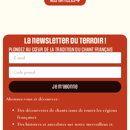
Nos articles
La newsletter du terroir !
PLONGEZ AU CŒUR DE LA TRADITION DU CHANT FRANÇAIS
Je m'abonne
Abonnez-vous et découvrez :
Des découvertes de chants issus de toutes les régions
françaises
Des histoires et anecdotes sur notre merveilleux et