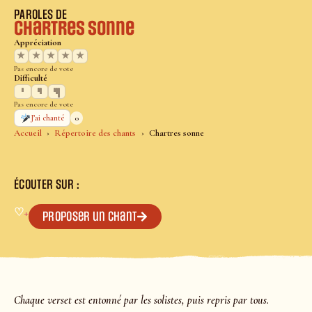
PAROLES DE
Chartres sonne
Appréciation
★
★
★
★
★
Pas encore de vote
Difficulté
Pas encore de vote
0
J’ai chanté
Accueil
Répertoire des chants
Chartres sonne
ÉCOUTER SUR :
♡
+
Proposer un chant
Chaque verset est entonné par les solistes, puis repris par tous.