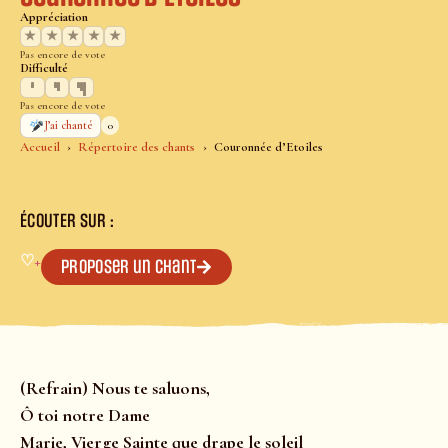
Appréciation
★
★
★
★
★
Pas encore de vote
Difficulté
Pas encore de vote
0
J’ai chanté
Accueil
Répertoire des chants
Couronnée d’Etoiles
ÉCOUTER SUR :
♡
+
Proposer un chant
(Refrain) Nous te saluons,
Ô toi notre Dame
Marie, Vierge Sainte que drape le soleil