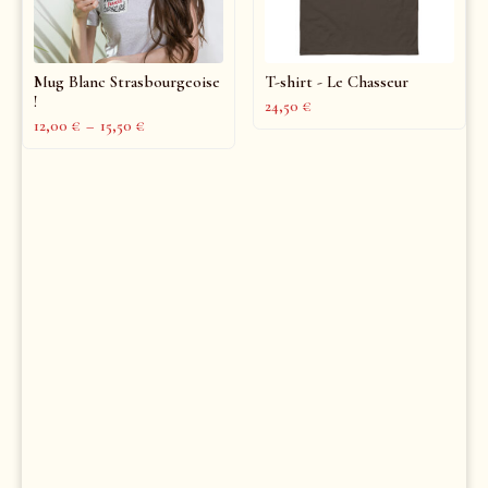
Mug Blanc Strasbourgeoise
T-shirt - Le Chasseur
!
24,50
€
12,00
€
–
15,50
€