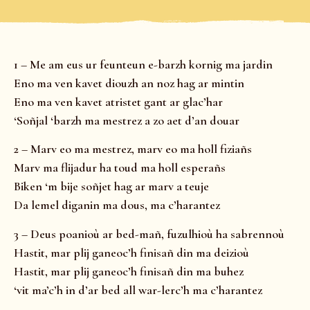
1 – Me am eus ur feunteun e-barzh kornig ma jardin
Eno ma ven kavet diouzh an noz hag ar mintin
Eno ma ven kavet atristet gant ar glac’har
‘Soñjal ‘barzh ma mestrez a zo aet d’an douar
2 – Marv eo ma mestrez, marv eo ma holl fiziañs
Marv ma flijadur ha toud ma holl esperañs
Biken ‘m bije soñjet hag ar marv a teuje
Da lemel diganin ma dous, ma c’harantez
3 – Deus poanioù ar bed-mañ, fuzulhioù ha sabrennoù
Hastit, mar plij ganeoc’h finisañ din ma deizioù
Hastit, mar plij ganeoc’h finisañ din ma buhez
‘vit ma’c’h in d’ar bed all war-lerc’h ma c’harantez