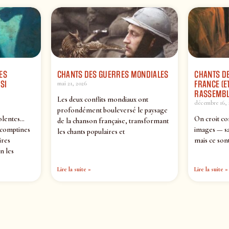
ES
CHANTS DES GUERRES MONDIALES
CHANTS DE
SI
FRANCE (ET
mai 21, 2026
RASSEMBL
Les deux conflits mondiaux ont
décembre 16, 
profondément bouleversé le paysage
olentes…
On croit co
de la chanson française, transformant
 comptines
images — sa
les chants populaires et
ires
mais ce sont
n les
Lire la suite »
Lire la suite »