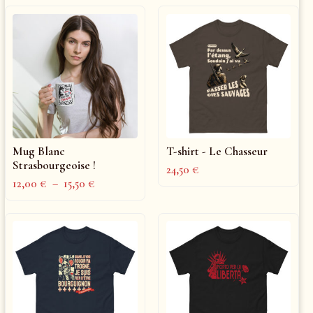
Mug Blanc
T-shirt - Le Chasseur
Strasbourgeoise !
24,50
€
12,00
€
–
15,50
€