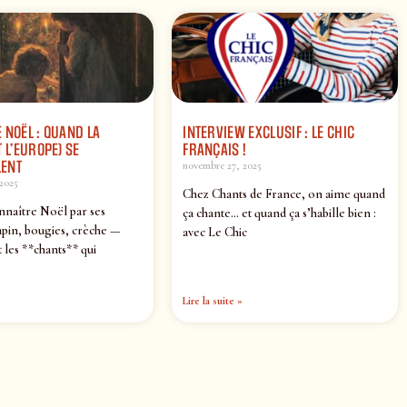
 NOËL : QUAND LA
INTERVIEW EXCLUSIF : LE CHIC
 L’EUROPE) SE
FRANÇAIS !
ENT
novembre 27, 2025
2025
Chez Chants de France, on aime quand
nnaître Noël par ses
ça chante… et quand ça s’habille bien :
pin, bougies, crèche —
avec Le Chic
 les **chants** qui
Lire la suite »