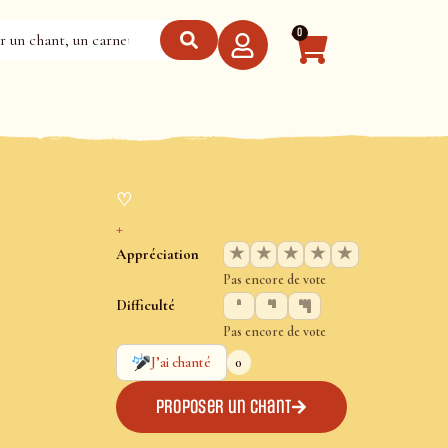
0
♡
+
★
★
★
★
★
Appréciation
Pas encore de vote
Difficulté
Pas encore de vote
0
J’ai chanté
Proposer un chant