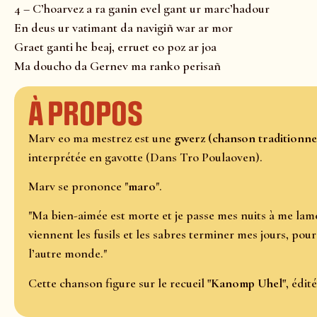
4 – C’hoarvez a ra ganin evel gant ur marc’hadour
En deus ur vatimant da navigiñ war ar mor
Graet ganti he beaj, erruet eo poz ar joa
Ma doucho da Gernev ma ranko perisañ
À propos
Marv eo ma mestrez est une
gwerz (chanson traditionne
interprétée en gavotte (Dans Tro Poulaoven).
Marv se prononce "
maro
".
"Ma bien-aimée est morte et je passe mes nuits à me lam
viennent les fusils et les sabres terminer mes jours, pour
l’autre monde."
Cette chanson figure sur le recueil
"Kanomp Uhel"
, édit