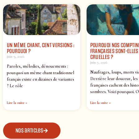
UN MÊME CHANT, CENT VERSIONS :
POURQUOI NOS COMPTIN
POURQUOI ?
FRANÇAISES SONT-ELLES 
CRUELLES ?
juin 9, 2026
juin 7, 2026
Paroles, mélodies, dénouements :
Naufrages, loups, morts vi
pourquoi un même chant traditionnel
Derrière leur douceur, les
français existe en dizaines de variantes
françaises cachent des histo
? Le rôle
sombres. Voici pourquoi. O
Lire la suite »
Lire la suite »
Nos articles