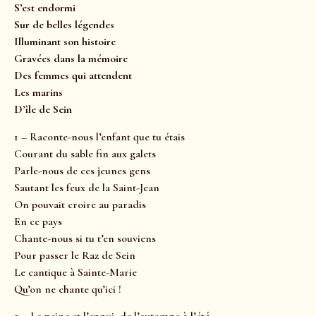
S’est endormi
Sur de belles légendes
Illuminant son histoire
Gravées dans la mémoire
Des femmes qui attendent
Les marins
D’île de Sein
1 – Raconte-nous l’enfant que tu étais
Courant du sable fin aux galets
Parle-nous de ces jeunes gens
Sautant les feux de la Saint-Jean
On pouvait croire au paradis
En ce pays
Chante-nous si tu t’en souviens
Pour passer le Raz de Sein
Le cantique à Sainte-Marie
Qu’on ne chante qu’ici !