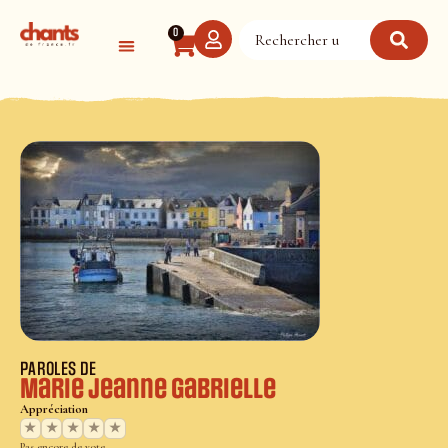
Panneau de gestion des cookies
0
PAROLES DE
Marie Jeanne Gabrielle
Appréciation
★
★
★
★
★
Pas encore de vote