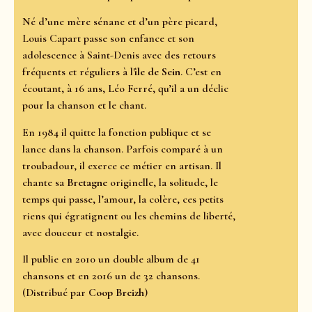
Né d’une mère sénane et d’un père picard,
Louis Capart passe son enfance et son
adolescence à Saint-Denis avec des retours
fréquents et réguliers à l'
île de Sein
. C’est en
écoutant, à 16 ans, Léo Ferré, qu’il a un déclic
pour la chanson et le chant.
En 1984 il quitte la fonction publique et se
lance dans la chanson. Parfois comparé à un
troubadour, il exerce ce métier en artisan. Il
chante sa
Bretagne
originelle, la solitude, le
temps qui passe, l’amour, la colère, ces petits
riens qui égratignent ou les chemins de liberté,
avec douceur et nostalgie.
Il publie en 2010 un double album de 41
chansons et en 2016 un de 32 chansons.
(Distribué par
Coop Breizh
)