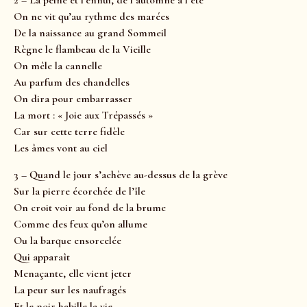
2 – La peine et l’ennui, de l’automne à l’été
On ne vit qu’au rythme des marées
De la naissance au grand Sommeil
Règne le flambeau de la Vieille
On mêle la cannelle
Au parfum des chandelles
On dira pour embarrasser
La mort : « Joie aux Trépassés »
Car sur cette terre fidèle
Les âmes vont au ciel
3 – Quand le jour s’achève au-dessus de la grève
Sur la pierre écorchée de l’île
On croit voir au fond de la brume
Comme des feux qu’on allume
Ou la barque ensorcelée
Qui apparaît
Menaçante, elle vient jeter
La peur sur les naufragés
Et le noir habille la vie