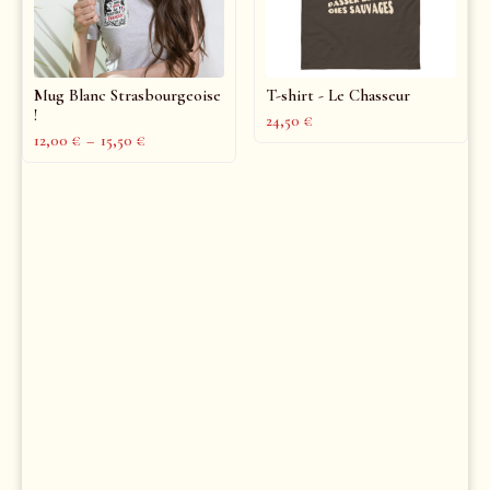
Mug Blanc Strasbourgeoise
T-shirt - Le Chasseur
!
24,50
€
12,00
€
–
15,50
€