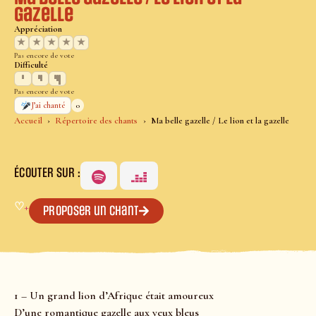
gazelle
Appréciation
★
★
★
★
★
Pas encore de vote
Difficulté
Pas encore de vote
0
J’ai chanté
Accueil
Répertoire des chants
Ma belle gazelle / Le lion et la gazelle
ÉCOUTER SUR :
♡
+
Proposer un chant
1 – Un grand lion d’Afrique était amoureux
D’une romantique gazelle aux yeux bleus