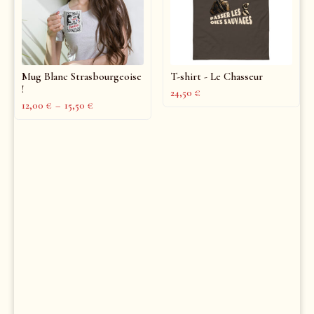
Mug Blanc Strasbourgeoise
T-shirt - Le Chasseur
!
24,50
€
12,00
€
–
15,50
€