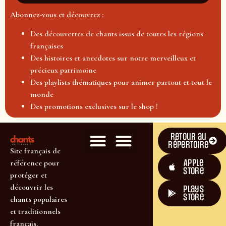
Abonnez-vous et découvrez :
Des découvertes de chants issus de toutes les régions
françaises
Des histoires et anecdotes sur notre merveilleux et
précieux patrimoine
Des playlists thématiques pour animer partout et tout le
monde
Des promotions exclusives sur le shop !
Retour au
répertoire
Site français de
Apple
référence pour
Store
protéger et
découvrir les
plays
store
chants populaires
et traditionnels
français.