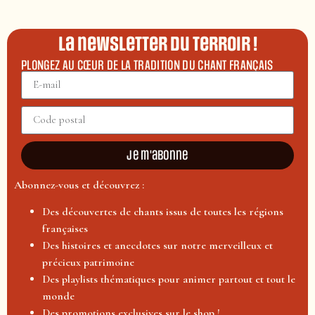
La newsletter du terroir !
PLONGEZ AU CŒUR DE LA TRADITION DU CHANT FRANÇAIS
Je m'abonne
Abonnez-vous et découvrez :
Des découvertes de chants issus de toutes les régions
françaises
Des histoires et anecdotes sur notre merveilleux et
précieux patrimoine
Des playlists thématiques pour animer partout et tout le
monde
Des promotions exclusives sur le shop !