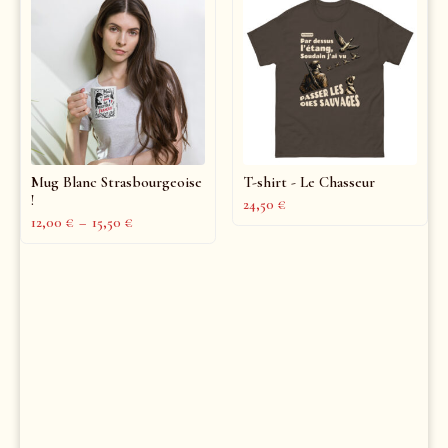
Mug Blanc Strasbourgeoise
T-shirt - Le Chasseur
!
24,50
€
12,00
€
–
15,50
€