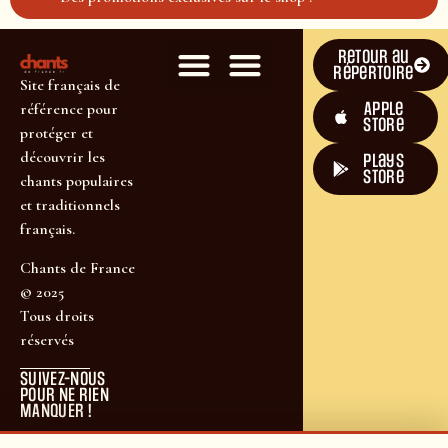
Retour au
répertoire
Site français de
Apple
référence pour
Store
protéger et
découvrir les
plays
store
chants populaires
et traditionnels
français.
Chants de France
© 2025
Tous droits
réservés
SUIVEZ-NOUS
POUR NE RIEN
MANQUER !