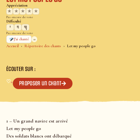
Appréciation
★
★
★
★
★
Pas encore de vote
Difficulté
Pas encore de vote
0
J’ai chanté
Accueil
Répertoire des chants
Let my people go
ÉCOUTER SUR :
♡
+
Proposer un chant
1 – Un grand navire est arrivé
Let my people go
Des soldats blancs ont débarqué