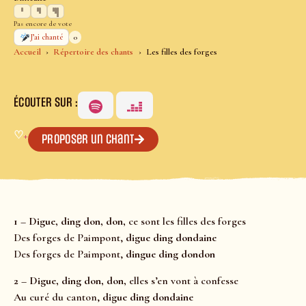
Pas encore de vote
0
J’ai chanté
Accueil
Répertoire des chants
Les filles des forges
ÉCOUTER SUR :
♡
+
Proposer un chant
1 – Digue, ding don, don,
ce sont les filles des forges
Des forges de Paimpont,
digue ding dondaine
Des forges de Paimpont,
dingue ding dondon
2 – Digue, ding don, don,
elles s’en vont à confesse
Au curé du canton,
digue ding dondaine