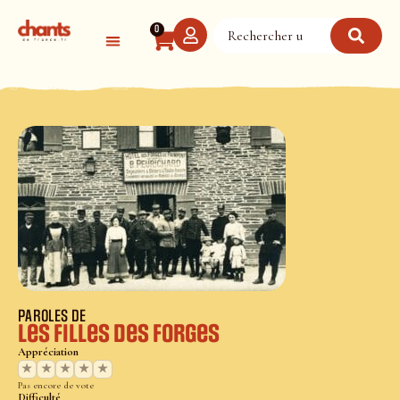
Panneau de gestion des cookies
0
PAROLES DE
Les filles des forges
Appréciation
★
★
★
★
★
Pas encore de vote
Difficulté