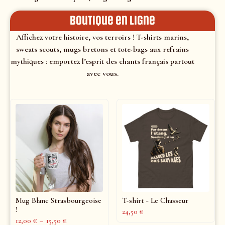
Boutique en ligne
Affichez votre histoire, vos terroirs ! T-shirts marins,
sweats scouts, mugs bretons et tote-bags aux refrains
mythiques : emportez l’esprit des chants français partout
avec vous.
Mug Blanc Strasbourgeoise
T-shirt - Le Chasseur
!
24,50
€
12,00
€
–
15,50
€