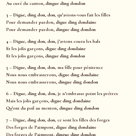
Au curé du canton,
dingue ding dondon
3 – Digue, ding don, don,
qu’avions-vous fait les filles
Pour demander pardon,
digue ding dondaine
Pour demander pardon,
dingue ding dondon
4 – Digue, ding don, don,
j’avions couru les bals
Et les jolis garçons,
digue ding dondaine
Et les jolis garçons,
dingue ding dondon
5 – Digue, ding don, don,
ma fille pour pénitence
Nous nous embrasserons,
digue ding dondaine
Nous nous embrasserons,
dingue ding dondon
6 – Digue, ding don, don,
je n’embrasse point les prêtres
Mais les jolis garçons,
digue ding dondaine
Qu’ont du poil au menton,
dingue ding dondon
7 – Digue, ding don, don,
ce sont les filles des forges
Des forges de Paimpont,
digue ding dondaine
Des forges de Paimpont,
dingue ding dondon