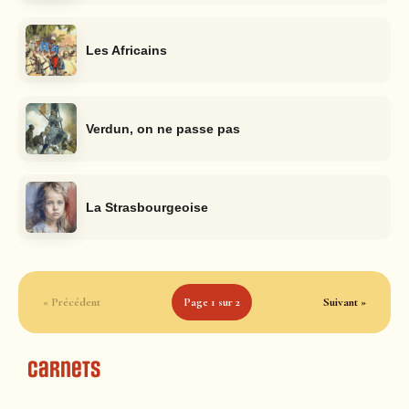
Les Africains
Verdun, on ne passe pas
La Strasbourgeoise
« Précédent
Page 1 sur 2
Suivant »
Carnets