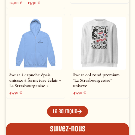
12,00
€
–
15,50
€
Sweat à capuche épais
Sweat col rond premium
unisexe à fermeture éclair «
"La Strasbourgeoise"
La Strasbourgeoise »
unisexe
47,50
€
47,50
€
La boutique
Suivez-nous