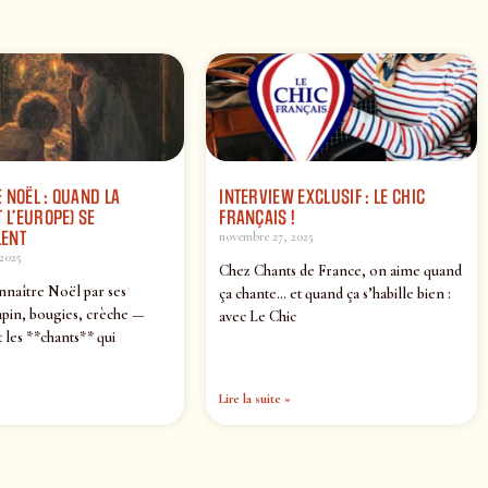
 NOËL : QUAND LA
INTERVIEW EXCLUSIF : LE CHIC
 L’EUROPE) SE
FRANÇAIS !
ENT
novembre 27, 2025
2025
Chez Chants de France, on aime quand
nnaître Noël par ses
ça chante… et quand ça s’habille bien :
pin, bougies, crèche —
avec Le Chic
 les **chants** qui
Lire la suite »