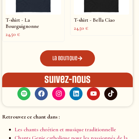
T-shirt - La
T-shirt - Bella Ciao
Bourguignonne
24,50
€
24,50
€
La boutique
Suivez-nous
Retrouvez ce chant dans :
Les chants chrétien et musique traditionnelle
Chants Genie catholique pour les passionnés de la