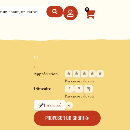
0
♡
+
★
★
★
★
★
Appréciation
Pas encore de vote
Difficulté
Pas encore de vote
0
J’ai chanté
Proposer un chant