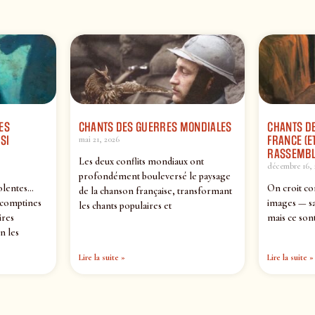
ES
CHANTS DES GUERRES MONDIALES
CHANTS DE
SI
FRANCE (ET
mai 21, 2026
RASSEMBL
Les deux conflits mondiaux ont
décembre 16, 
profondément bouleversé le paysage
olentes…
On croit co
de la chanson française, transformant
 comptines
images — sa
les chants populaires et
ires
mais ce sont
n les
Lire la suite »
Lire la suite »