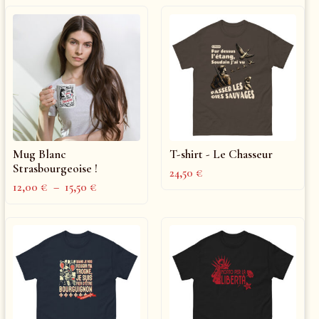
Mug Blanc
T-shirt - Le Chasseur
Strasbourgeoise !
24,50
€
12,00
€
–
15,50
€