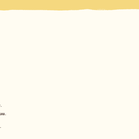
.
au.
.