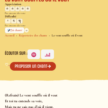
Appréciation
★
★
★
★
★
Pas encore de vote
Difficulté
Pas encore de vote
0
J’ai chanté
Accueil
Répertoire des chants
Le vent souffle où il veut
ÉCOUTER SUR :
♡
+
Proposer un chant
(Refrain) Le vent souffle où il veut
Et toi tu entends sa voix,
Mais tu ne sais pas d’où il vient,