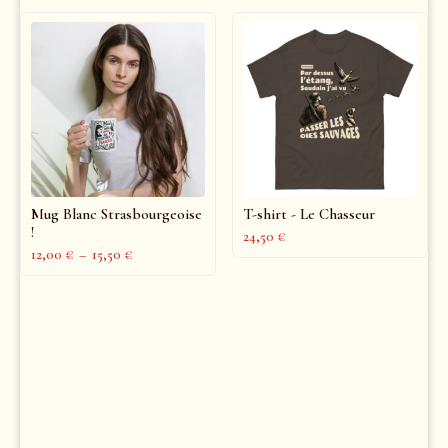
Mug Blanc Strasbourgeoise
T-shirt - Le Chasseur
!
24,50
€
12,00
€
–
15,50
€