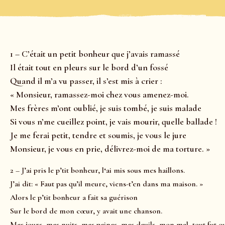
1 – C’était un petit bonheur que j’avais ramassé
Il était tout en pleurs sur le bord d’un fossé
Quand il m’a vu passer, il s’est mis à crier :
« Monsieur, ramassez-moi chez vous amenez-moi.
Mes frères m’ont oublié, je suis tombé, je suis malade
Si vous n’me cueillez point, je vais mourir, quelle ballade !
Je me ferai petit, tendre et soumis, je vous le jure
Monsieur, je vous en prie, délivrez-moi de ma torture. »
2 – J’ai pris le p’tit bonheur, l
‘ai mis sous mes haillons.
J’ai dit: « Faut pas qu’il meure, v
iens-t’en dans ma maison. »
Alors le p’tit bonheur a
fait sa guérison
Sur le bord de mon cœur, y
avait une chanson.
Mes jours, mes nuits, mes peines, mes deuils, mon mal, tout fut o