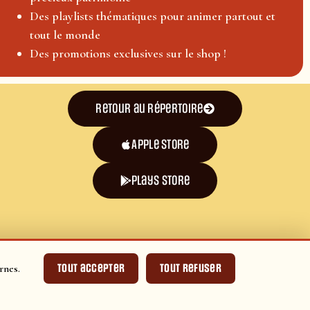
Des playlists thématiques pour animer partout et
tout le monde
Des promotions exclusives sur le shop !
Retour au répertoire
Apple Store
plays store
Tout accepter
Tout refuser
rnes.