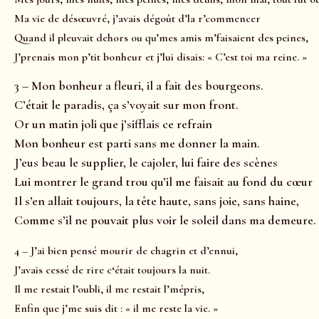
Ma vie de désœuvré, j’avais dégoût d’la r’commencer
Quand il pleuvait dehors ou qu’mes amis m’faisaient des peines,
J’prenais mon p’tit bonheur et j’lui disais: « C’est toi ma reine. »
3 – Mon bonheur a fleuri, il a fait des bourgeons.
C’était le paradis, ça s’voyait sur mon front.
Or un matin joli que j’sifflais ce refrain
Mon bonheur est parti sans me donner la main.
J’eus beau le supplier, le cajoler, lui faire des scènes
Lui montrer le grand trou qu’il me faisait au fond du cœur
Il s’en allait toujours, la tête haute, sans joie, sans haine,
Comme s’il ne pouvait plus voir le soleil dans ma demeure.
4 – J’ai bien pensé mourir d
e chagrin et d’ennui,
J’avais cessé de rire c
‘était toujours la nuit.
Il me restait l’oubli, i
l me restait l’mépris,
Enfin que j’me suis dit : « i
l me reste la vie. »