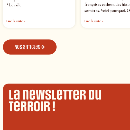
françaises cachent des histo
? Le rôle
sombres. Voici pourquoi. O
Lire la suite »
Lire la suite »
Nos articles
La newsletter du
terroir !