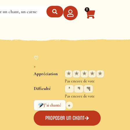
0
♡
+
★
★
★
★
★
Appréciation
Pas encore de vote
Difficulté
Pas encore de vote
0
J’ai chanté
Proposer un chant