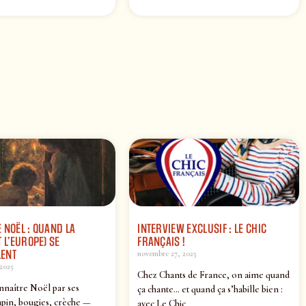
 NOËL : QUAND LA
INTERVIEW EXCLUSIF : LE CHIC
 L’EUROPE) SE
FRANÇAIS !
ENT
novembre 27, 2025
2025
Chez Chants de France, on aime quand
nnaître Noël par ses
ça chante… et quand ça s’habille bien :
pin, bougies, crèche —
avec Le Chic