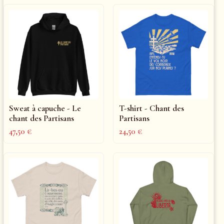
Sweat à capuche - Le
T-shirt - Chant des
chant des Partisans
Partisans
47,50
€
24,50
€