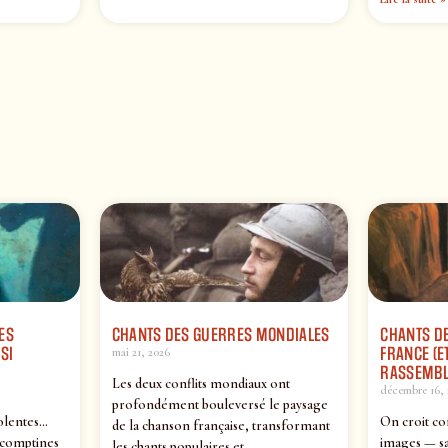
ES
CHANTS DES GUERRES MONDIALES
CHANTS DE
SI
FRANCE (ET
mai 21, 2026
RASSEMBL
Les deux conflits mondiaux ont
décembre 16, 
profondément bouleversé le paysage
olentes…
On croit co
de la chanson française, transformant
 comptines
images — sa
les chants populaires et