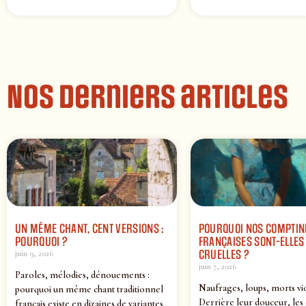
Nos derniers articles
UN MÊME CHANT, CENT VERSIONS :
POURQUOI NOS COMPTIN
POURQUOI ?
FRANÇAISES SONT-ELLES 
CRUELLES ?
juin 9, 2026
juin 7, 2026
Paroles, mélodies, dénouements :
Naufrages, loups, morts vi
pourquoi un même chant traditionnel
Derrière leur douceur, les
français existe en dizaines de variantes