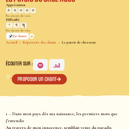
Appréciation
★
★
★
★
★
Pas encore de vote
Difficulté
Pas encore de vote
0
J’ai chanté
Accueil
Répertoire des chants
Le patois de chez nous
ÉCOUTER SUR :
♡
+
Proposer un chant
1 – Dans mon pays dès ma naissance, les premiers mots que
j’entendis
Au travers de mon innocence, semblait venir du paradis