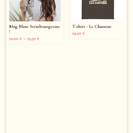
Mug Blanc Strasbourgeoise
T-shirt - Le Chasseur
!
24,50
€
12,00
€
–
15,50
€