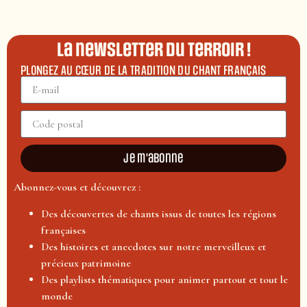
La newsletter du terroir !
PLONGEZ AU CŒUR DE LA TRADITION DU CHANT FRANÇAIS
Je m'abonne
Abonnez-vous et découvrez :
Des découvertes de chants issus de toutes les régions
françaises
Des histoires et anecdotes sur notre merveilleux et
précieux patrimoine
Des playlists thématiques pour animer partout et tout le
monde