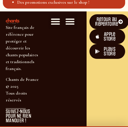
Des promotions exclusives sur le shop !
Retour au
répertoire
Site français de
Apple
référence pour
Store
protéger et
découvrir les
plays
store
chants populaires
et traditionnels
français.
Chants de France
© 2025
Tous droits
réservés
SUIVEZ-NOUS
POUR NE RIEN
MANQUER !