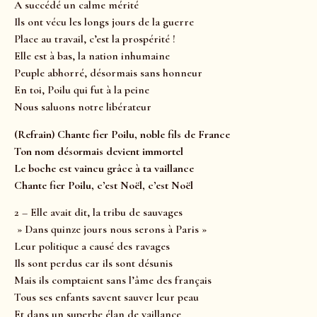
A succédé un calme mérité
Ils ont vécu les longs jours de la guerre
Place au travail, c’est la prospérité !
Elle est à bas, la nation inhumaine
Peuple abhorré, désormais sans honneur
En toi, Poilu qui fut à la peine
Nous saluons notre libérateur
(Refrain) Chante fier Poilu, noble fils de France
Ton nom désormais devient immortel
Le boche est vaincu grâce à ta vaillance
Chante fier Poilu, c’est Noël, c’est Noël
2 – Elle avait dit, la tribu de sauvages
» Dans quinze jours nous serons à Paris »
Leur politique a causé des ravages
Ils sont perdus car ils sont désunis
Mais ils comptaient sans l’âme des français
Tous ses enfants savent sauver leur peau
Et dans un superbe élan de vaillance