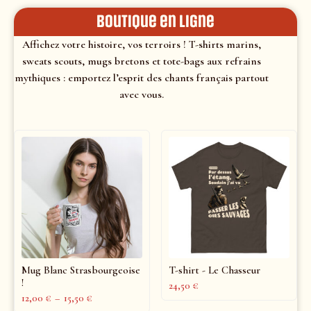
Boutique en ligne
Affichez votre histoire, vos terroirs ! T-shirts marins,
sweats scouts, mugs bretons et tote-bags aux refrains
mythiques : emportez l’esprit des chants français partout
avec vous.
Mug Blanc Strasbourgeoise
T-shirt - Le Chasseur
!
24,50
€
12,00
€
–
15,50
€