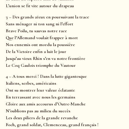
L’union se fit vite autour du drapeau
3 – Des grands aïeux en poursuivant la trace
Sans ménager ni ton sang ni l’effort
Brave Poilu, tu sauvas notre race
Que l’Allemand voulait frapper à mort
Nos ennemis ont mordu la poussière
De la Victoire enfin a luit le jour
Jusqu’au vieux Rhin s’en va notre frontière
Le Coq Gaulois triomphe du Vautour
4 – A tous merci ! Dans la lutte gigantesque
Italiens, serbes, américains
Ont su montrer leur valeur éclatante
En terrassant avec nous les germains
Gloire aux amis accourus d’Outre-Manche
N’oublions pas au milieu du succès
Les deux piliers de la grande revanche
Foch, grand soldat, Clemenceau, grand français !