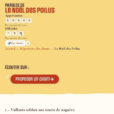
PAROLES DE
Le Noël des Poilus
Appréciation
★
★
★
★
★
Pas encore de vote
Difficulté
Pas encore de vote
0
J’ai chanté
Accueil
Répertoire des chants
Le Noël des Poilus
ÉCOUTER SUR :
♡
+
Proposer un chant
1 – Vaillants soldats aux soucis de naguère