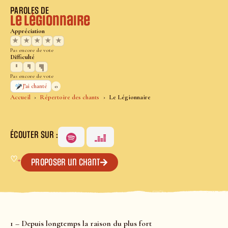
PAROLES DE
Le Légionnaire
Appréciation
★
★
★
★
★
Pas encore de vote
Difficulté
Pas encore de vote
0
J’ai chanté
Accueil
Répertoire des chants
Le Légionnaire
ÉCOUTER SUR :
♡
+
Proposer un chant
1 – Depuis longtemps la raison du plus fort