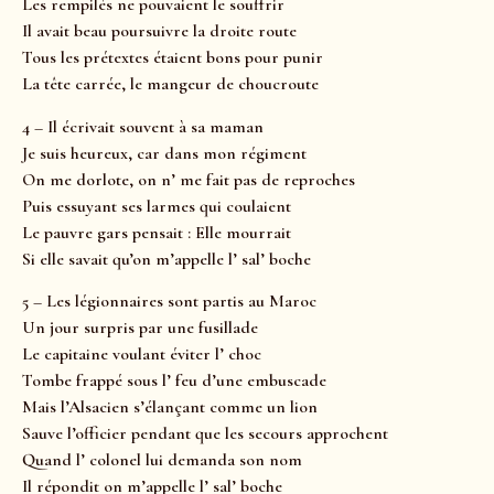
Les rempilés ne pouvaient le souffrir
Il avait beau poursuivre la droite route
Tous les prétextes étaient bons pour punir
La tête carrée, le mangeur de choucroute
4 – Il écrivait souvent à sa maman
Je suis heureux, car dans mon régiment
On me dorlote, on n’ me fait pas de reproches
Puis essuyant ses larmes qui coulaient
Le pauvre gars pensait : Elle mourrait
Si elle savait qu’on m’appelle l’ sal’ boche
5 – Les légionnaires sont partis au Maroc
Un jour surpris par une fusillade
Le capitaine voulant éviter l’ choc
Tombe frappé sous l’ feu d’une embuscade
Mais l’Alsacien s’élançant comme un lion
Sauve l’officier pendant que les secours approchent
Quand l’ colonel lui demanda son nom
Il répondit on m’appelle l’ sal’ boche