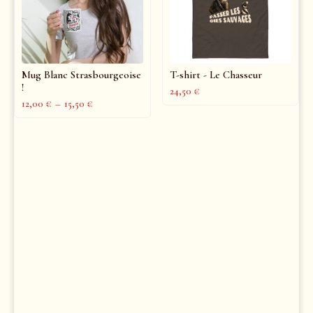
Mug Blanc Strasbourgeoise
T-shirt - Le Chasseur
!
24,50
€
12,00
€
–
15,50
€