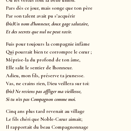
Où les vertus font la belle union.
Pars dès ce jour, mais songe que ton père
Par son talent avait pu s’acquérir
(bis)Un nom d’honneur, doux gage salutaire,
Et des secrets que nul ne peut ravir.
Fuis pour toujours la compagnie infâme
Qui pourrait bien te corrompre le cœur ;
Méprise-la du profond de ton âme,
Elle salit le sentier de lhonneur.
Adieu, mon fils, préserve ta jeunesse.
Vas, ne crains rien, Dieu veillera sur toi:
(bis) Ne reviens pas affliger ma vieillesse,
Si tu n’es pas Compagnon comme moi.
Cinq ans plus tard revenait au village
Le fils chéri que Noble-Cœur aimait;
Il rapportait du beau Compagnonnage