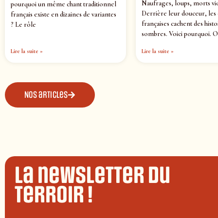
Naufrages, loups, morts vi
pourquoi un même chant traditionnel
Derrière leur douceur, les
français existe en dizaines de variantes
françaises cachent des histo
? Le rôle
sombres. Voici pourquoi. O
Lire la suite »
Lire la suite »
Nos articles
La newsletter du
terroir !