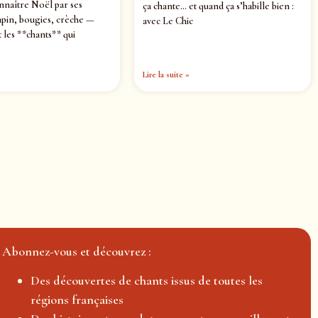
nnaître Noël par ses
ça chante… et quand ça s’habille bien :
pin, bougies, crèche —
avec Le Chic
 les **chants** qui
Lire la suite »
Abonnez-vous et découvrez :
Des découvertes de chants issus de toutes les
régions françaises