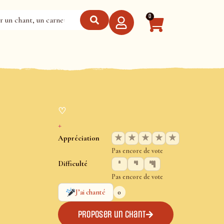
0
♡
+
★
★
★
★
★
Appréciation
Pas encore de vote
Difficulté
Pas encore de vote
0
J’ai chanté
Proposer un chant