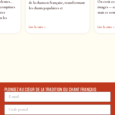
olentes…
On croit co
de la chanson française, transformant
 comptines
images — sa
les chants populaires et
ires
mais ce sont
n les
Lire la suite »
Lire la suite »
PLONGEZ AU CŒUR DE LA TRADITION DU CHANT FRANÇAIS