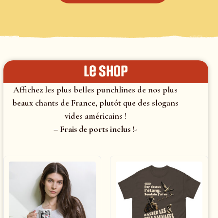
le shop
Affichez les plus belles punchlines de nos plus
beaux chants de France, plutôt que des slogans
vides américains !
– Frais de ports inclus !-