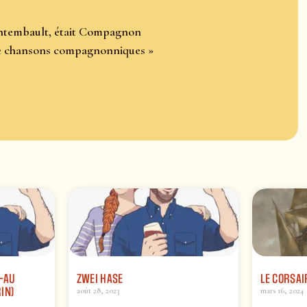
intembault, était Compagnon
l de chansons compagnonniques »
T-AU
ZWEI HASE
LE CORSAI
IN)
août 28, 2023
mars 16, 2024