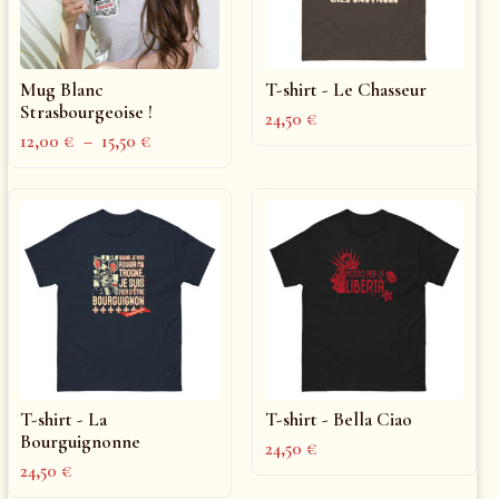
Mug Blanc
T-shirt - Le Chasseur
Strasbourgeoise !
24,50
€
12,00
€
–
15,50
€
T-shirt - La
T-shirt - Bella Ciao
Bourguignonne
24,50
€
24,50
€