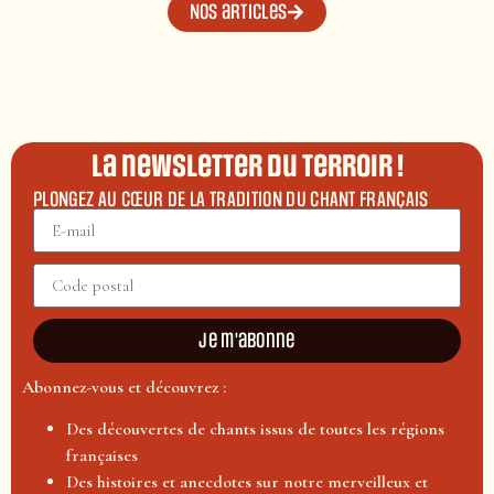
Nos articles
La newsletter du terroir !
PLONGEZ AU CŒUR DE LA TRADITION DU CHANT FRANÇAIS
Je m'abonne
Abonnez-vous et découvrez :
Des découvertes de chants issus de toutes les régions
françaises
Des histoires et anecdotes sur notre merveilleux et