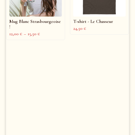
Mug Blanc Strasbourgeoise
T-shirt - Le Chasseur
!
24,50
€
12,00
€
–
15,50
€