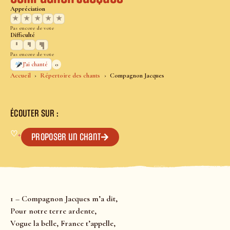
Appréciation
★
★
★
★
★
Pas encore de vote
Difficulté
Pas encore de vote
0
J’ai chanté
Accueil
Répertoire des chants
Compagnon Jacques
ÉCOUTER SUR :
♡
+
Proposer un chant
1 – Compagnon Jacques m’a dit,
Pour notre terre ardente,
Vogue la belle, France t’appelle,