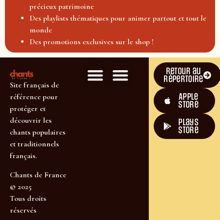
précieux patrimoine
Des playlists thématiques pour animer partout et tout le
monde
Des promotions exclusives sur le shop !
Retour au
répertoire
Site français de
Apple
référence pour
Store
protéger et
découvrir les
plays
store
chants populaires
et traditionnels
français.
Chants de France
© 2025
Tous droits
réservés