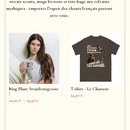
sweats scouts, mugs bretons et tote-bags aux refrains
mythiques : emportez l’esprit des chants français partout
avec vous.
Mug Blanc Strasbourgeoise
T-shirt - Le Chasseur
!
24,50
€
12,00
€
–
15,50
€