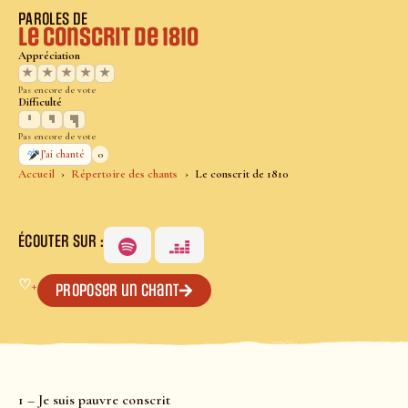
PAROLES DE
Le conscrit de 1810
Appréciation
★
★
★
★
★
Pas encore de vote
Difficulté
Pas encore de vote
0
J’ai chanté
Accueil
Répertoire des chants
Le conscrit de 1810
ÉCOUTER SUR :
♡
+
Proposer un chant
1 – Je suis pauvre conscrit