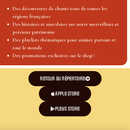
Des découvertes de chants issus de toutes les
régions françaises
Des histoires et anecdotes sur notre merveilleux et
précieux patrimoine
Des playlists thématiques pour animer partout et
tout le monde
Des promotions exclusives sur le shop !
Retour au répertoire
Apple Store
plays store