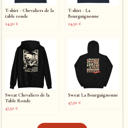
T-shirt - Chevaliers de la
T-shirt - La
table ronde
Bourguignonne
24,50
€
24,50
€
Sweat Chevaliers de la
Sweat La Bourguignonne
Table Ronde
47,50
€
47,50
€