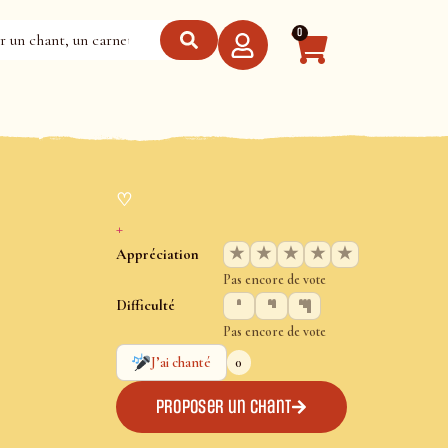
0
♡
+
★
★
★
★
★
Appréciation
Pas encore de vote
Difficulté
Pas encore de vote
0
J’ai chanté
Proposer un chant