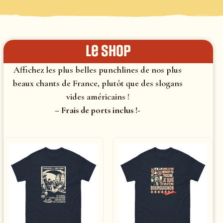
le shop
Affichez les plus belles punchlines de nos plus
beaux chants de France, plutôt que des slogans
vides américains !
– Frais de ports inclus !-