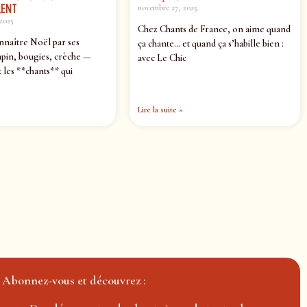
ENT
novembre 27, 2025
2025
Chez Chants de France, on aime quand
nnaître Noël par ses
ça chante… et quand ça s’habille bien :
pin, bougies, crèche —
avec Le Chic
 les **chants** qui
Lire la suite »
Abonnez-vous et découvrez :