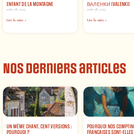
ENFANT DE LA MONTAGNE
ВАЛЕНКИ (VALENKI)
août 28, 2023
août 28, 2023
Lire la suite »
Lire la suite »
Nos derniers articles
UN MÊME CHANT, CENT VERSIONS :
POURQUOI NOS COMPTIN
POURQUOI ?
FRANÇAISES SONT-ELLES 