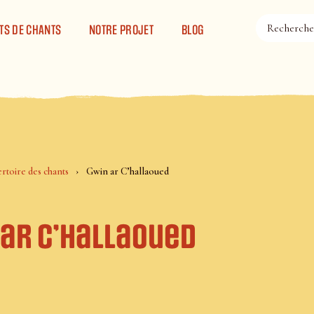
TS DE CHANTS
NOTRE PROJET
BLOG
rtoire des chants
Gwin ar C’hallaoued
 ar C’hallaoued