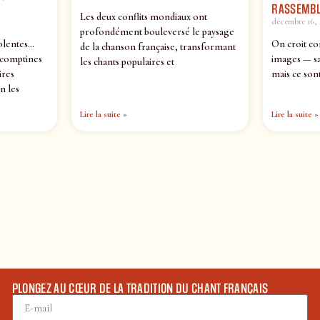
RASSEMBL
Les deux conflits mondiaux ont
décembre 16, 
profondément bouleversé le paysage
olentes…
On croit co
de la chanson française, transformant
 comptines
images — sa
les chants populaires et
ires
mais ce sont
n les
Lire la suite »
Lire la suite »
PLONGEZ AU CŒUR DE LA TRADITION DU CHANT FRANÇAIS