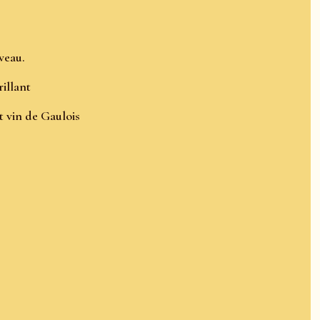
veau.
rillant
t vin de Gaulois