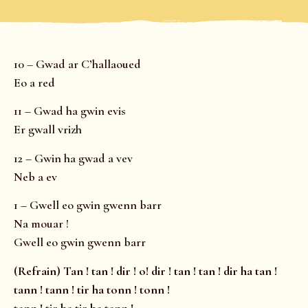
10 – Gwad ar C’hallaoued
Eo a red
11 – Gwad ha gwin evis
Er gwall vrizh
12 – Gwin ha gwad a vev
Neb a ev
1 – Gwell eo gwin gwenn barr
Na mouar !
Gwell eo gwin gwenn barr
(Refrain) Tan ! tan ! dir ! o! dir ! tan ! tan ! dir ha tan !
tann ! tann ! tir ha tonn ! tonn !
tann ! tir ha tir ha tann !