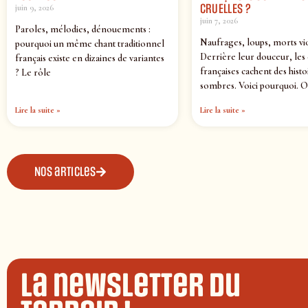
CRUELLES ?
juin 9, 2026
juin 7, 2026
Paroles, mélodies, dénouements :
Naufrages, loups, morts vi
pourquoi un même chant traditionnel
Derrière leur douceur, les
français existe en dizaines de variantes
françaises cachent des histo
? Le rôle
sombres. Voici pourquoi. O
Lire la suite »
Lire la suite »
Nos articles
La newsletter du