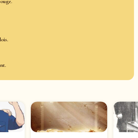
rouge.
ois.
nt.