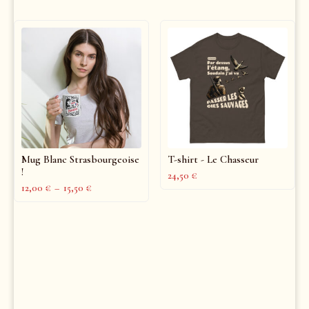
Mug Blanc Strasbourgeoise
T-shirt - Le Chasseur
!
24,50
€
12,00
€
–
15,50
€