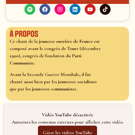
À propos
Ce chant de la
jeunesse ouvrière de France
est
composé avant le congrès de
Tours
(décembre
1920
), congrès de fondation du
Parti
Communiste
.
Avant la Seconde Guerre Mondiale, il fut
chanté aussi bien par les
jeunesses socialistes
que par les
jeunesses communistes.
Vidéo YouTube désactivée
Autorisez les contenus externes pour afficher cette vidéo.
Gérer les vidéos YouTube