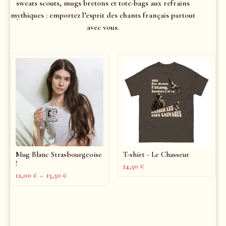
sweats scouts, mugs bretons et tote-bags aux refrains
mythiques : emportez l’esprit des chants français partout
avec vous.
Mug Blanc Strasbourgeoise
T-shirt - Le Chasseur
!
24,50
€
12,00
€
–
15,50
€