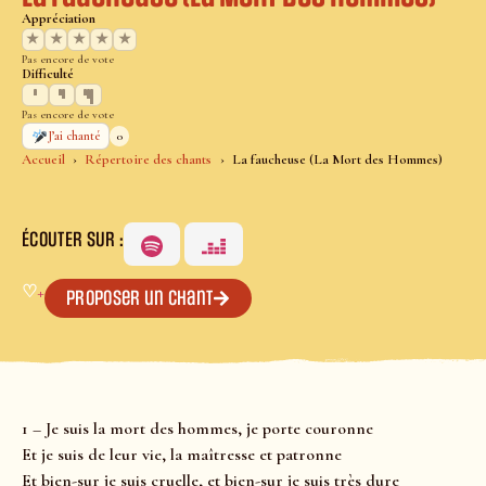
Appréciation
★
★
★
★
★
Pas encore de vote
Difficulté
Pas encore de vote
0
J’ai chanté
Accueil
Répertoire des chants
La faucheuse (La Mort des Hommes)
ÉCOUTER SUR :
♡
+
Proposer un chant
1 – Je suis la mort des hommes, je porte couronne
Et je suis de leur vie, la maîtresse et patronne
Et bien-sur je suis cruelle, et bien-sur je suis très dure