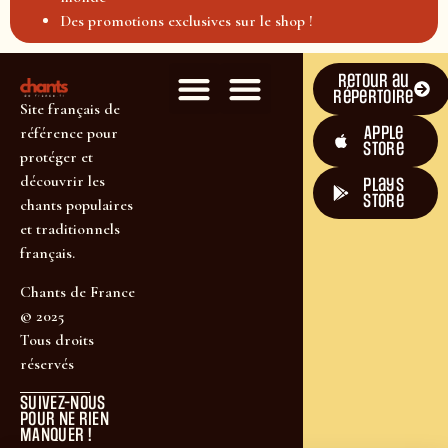
Des promotions exclusives sur le shop !
Retour au
répertoire
Site français de
Apple
référence pour
Store
protéger et
découvrir les
plays
store
chants populaires
et traditionnels
français.
Chants de France
© 2025
Tous droits
réservés
SUIVEZ-NOUS
POUR NE RIEN
MANQUER !