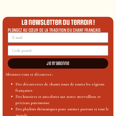
La newsletter du terroir !
PLONGEZ AU CŒUR DE LA TRADITION DU CHANT FRANÇAIS
Je m'abonne
Abonnez-vous et découvrez :
Des découvertes de chants issus de toutes les régions
françaises
Des histoires et anecdotes sur notre merveilleux et
précieux patrimoine
Des playlists thématiques pour animer partout et tout le
monde