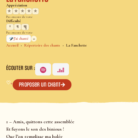
Appréciation
★
★
★
★
★
Pas encore de vote
Difficulté
Pas encore de vote
0
J’ai chanté
Accueil
Répertoire des chants
La Fanchette
ÉCOUTER SUR :
♡
+
Proposer un chant
1 – Amis, quittons cette assemblée
Et fuyons le son des binious !
Que l’on remplisse ma bolée