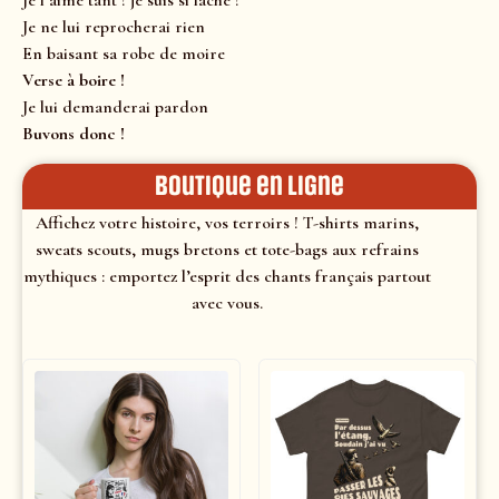
Je l’aime tant ! je suis si lâche !
Je ne lui reprocherai rien
En baisant sa robe de moire
Verse à boire !
Je lui demanderai pardon
Buvons donc !
Boutique en ligne
Affichez votre histoire, vos terroirs ! T-shirts marins,
sweats scouts, mugs bretons et tote-bags aux refrains
mythiques : emportez l’esprit des chants français partout
avec vous.