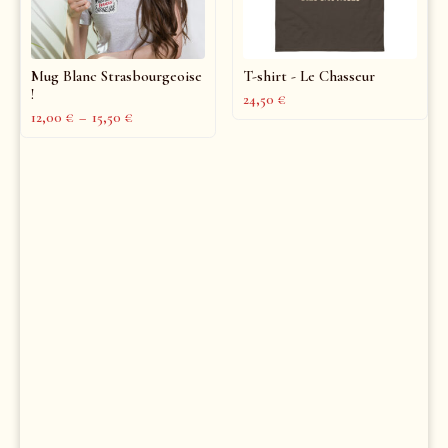
Mug Blanc Strasbourgeoise
T-shirt - Le Chasseur
!
24,50
€
12,00
€
–
15,50
€