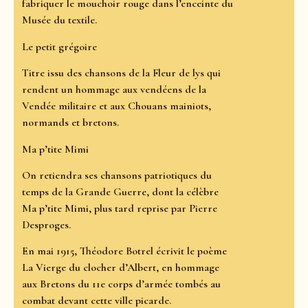
fabriquer le mouchoir rouge dans l’enceinte du
Musée du textile.
Le petit grégoire
Titre issu des chansons de la Fleur de lys qui
rendent un hommage aux vendéens de la
Vendée militaire et aux Chouans mainiots,
normands et bretons.
Ma p’tite Mimi
On retiendra ses chansons patriotiques du
temps de la Grande Guerre, dont la célèbre
Ma p’tite Mimi, plus tard reprise par Pierre
Desproges.
En mai 1915, Théodore Botrel écrivit le poème
La Vierge du clocher d’Albert, en hommage
aux Bretons du 11e corps d’armée tombés au
combat devant cette ville picarde.