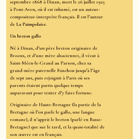
septembre 1868 à Dinan, mort le 26 juillet 1925
à Pont-Aven, où il est inhumé, est un auteur-
compositeur-interprète français. Il est l’auteur
de
La
Paimpolaise
.
Un breton gallo
Né à Dinan, d’un père breton originaire de
Broons, et d’une mère alsacienne1, il vécut à
Saint-Méen-le-Grand au Parson, chez sa
grand-mère paternelle Fanchon jusqu’à l’âge
de sept ans, puis rejoignit à Paris où ses
parents étaient partis quelque temps
auparavant pour tenter d’y faire fortune.
Originaire de Haute-Bretagne (la partie de la
Bretagne où l’on parle le gallo, une langue
romane), il n’apprit le breton (parlé en Basse-
Bretagne) que sur le tard, et la quasi-totalité de
son œuvre est en français.