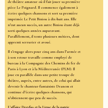
de théâtre amateur où il fait jouer sa première
pièce Le Poignard. Il commence également à
écrire quelques chansons et sort sa première
imprimée Le Petit Biniou à dix-huit ans. Elle
n’eut aucun succès, un autre Biniou étant déjà
sorti quelques années auparavant.
Parallèlement, il tente plusieurs métiers, dont
apprenti serrurier et avoué.
Il s’engage alors pour cinq ans dans l’armée et
à son retour travaille comme employé de
bureau à la Compagnie des Chemins de fer de
Paris à Lyon et à la Méditerranée (PLM). Il
joue en parallèle dans une petite troupe de
théâtre, auprès, entre autres, de celui qui allait
devenir le chanteur-fantaisiste Dranem et
continue d’écrire quelques chansons, qui
n’obtiennent que peu de succès.
L’affaire Dreyfus et la Ligue de la patrie