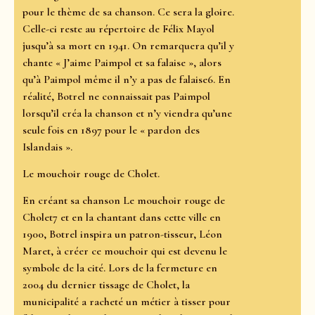
pour le thème de sa chanson. Ce sera la gloire.
Celle-ci reste au répertoire de Félix Mayol
jusqu’à sa mort en 1941. On remarquera qu’il y
chante « J’aime Paimpol et sa falaise », alors
qu’à Paimpol même il n’y a pas de falaise6. En
réalité, Botrel ne connaissait pas Paimpol
lorsqu’il créa la chanson et n’y viendra qu’une
seule fois en 1897 pour le « pardon des
Islandais ».
Le mouchoir rouge de Cholet.
En créant sa chanson Le mouchoir rouge de
Cholet7 et en la chantant dans cette ville en
1900, Botrel inspira un patron-tisseur, Léon
Maret, à créer ce mouchoir qui est devenu le
symbole de la cité. Lors de la fermeture en
2004 du dernier tissage de Cholet, la
municipalité a racheté un métier à tisser pour