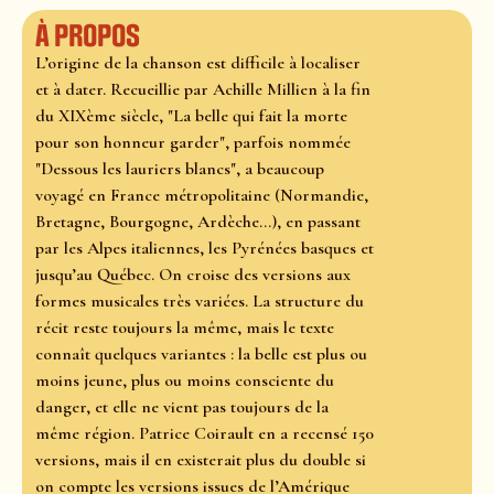
À propos
L’origine de la chanson est difficile à localiser
et à dater. Recueillie par Achille Millien à la fin
du XIXème siècle, "La belle qui fait la morte
pour son honneur garder", parfois nommée
"Dessous les lauriers blancs", a beaucoup
voyagé en France métropolitaine (Normandie,
Bretagne, Bourgogne, Ardèche...), en passant
par les Alpes italiennes, les Pyrénées basques et
jusqu’au Québec. On croise des versions aux
formes musicales très variées. La structure du
récit reste toujours la même, mais le texte
connaît quelques variantes : la belle est plus ou
moins jeune, plus ou moins consciente du
danger, et elle ne vient pas toujours de la
même région. Patrice Coirault en a recensé 150
versions, mais il en existerait plus du double si
on compte les versions issues de l’Amérique