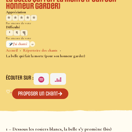
honneur garder)
Appréciation
★
★
★
★
★
Pas encore de vote
Difficulté
Pas encore de vote
0
J’ai chanté
Accueil
Répertoire des chants
La belle qui fait la morte (pour son honneur garder)
ÉCOUTER SUR :
♡
+
Proposer un chant
1 – Dessous les rosiers blancs, la belle s’y promène (bis)