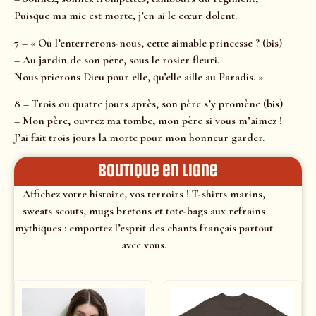
Puisque ma mie est morte, j’en ai le cœur dolent.
7 – « Où l’enterrerons-nous, cette aimable princesse ? (bis)
– Au jardin de son père, sous le rosier fleuri.
Nous prierons Dieu pour elle, qu’elle aille au Paradis. »
8 – Trois ou quatre jours après, son père s’y promène (bis)
– Mon père, ouvrez ma tombe, mon père si vous m’aimez !
J’ai fait trois jours la morte pour mon honneur garder.
Boutique en ligne
Affichez votre histoire, vos terroirs ! T-shirts marins,
sweats scouts, mugs bretons et tote-bags aux refrains
mythiques : emportez l’esprit des chants français partout
avec vous.