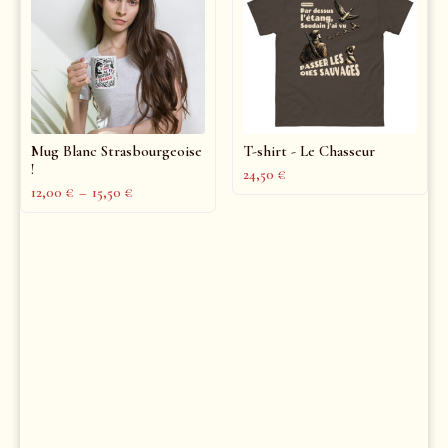
Mug Blanc Strasbourgeoise
T-shirt - Le Chasseur
!
24,50
€
12,00
€
–
15,50
€