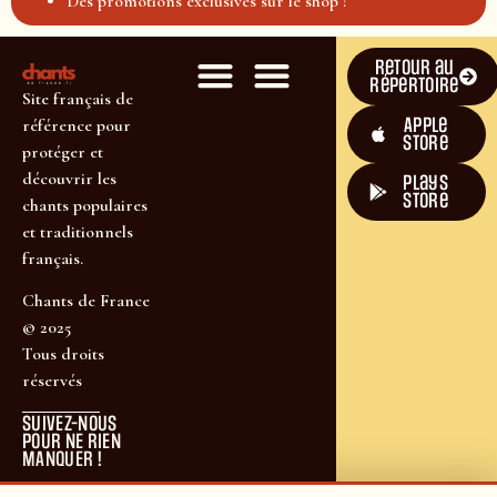
Des promotions exclusives sur le shop !
Retour au
répertoire
Site français de
Apple
référence pour
Store
protéger et
découvrir les
plays
store
chants populaires
et traditionnels
français.
Chants de France
© 2025
Tous droits
réservés
SUIVEZ-NOUS
POUR NE RIEN
MANQUER !