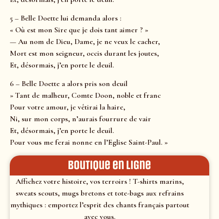
5 – Belle Doette lui demanda alors :
« Où est mon Sire que je dois tant aimer ? »
— Au nom de Dieu, Dame, je ne veux le cacher,
Mort est mon seigneur, occis durant les joutes,
Et, désormais, j’en porte le deuil.
6 – Belle Doette a alors pris son deuil
» Tant de malheur, Comte Doon, noble et franc
Pour votre amour, je vêtirai la haire,
Ni, sur mon corps, n’aurais fourrure de vair
Et, désormais, j’en porte le deuil.
Pour vous me ferai nonne en l’Eglise Saint-Paul. »
Boutique en ligne
Affichez votre histoire, vos terroirs ! T-shirts marins,
sweats scouts, mugs bretons et tote-bags aux refrains
mythiques : emportez l’esprit des chants français partout
avec vous.