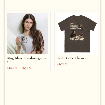
Mug Blanc Strasbourgeoise
T-shirt - Le Chasseur
!
24,50
€
12,00
€
–
15,50
€