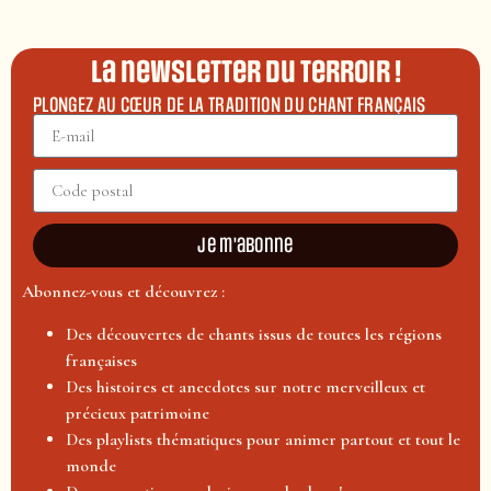
La newsletter du terroir !
PLONGEZ AU CŒUR DE LA TRADITION DU CHANT FRANÇAIS
Je m'abonne
Abonnez-vous et découvrez :
Des découvertes de chants issus de toutes les régions
françaises
Des histoires et anecdotes sur notre merveilleux et
précieux patrimoine
Des playlists thématiques pour animer partout et tout le
monde