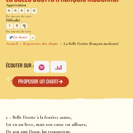
Appréciation
★
★
★
★
★
Pas encore de vote
Difficulté
Pas encore de vote
0
J’ai chanté
Accueil
Répertoire des chants
La Belle Doëtte (français moderne)
ÉCOUTER SUR :
♡
+
Proposer un chant
1 – Belle Doette à la fenêtre assise,
Lit en un livre, mais son cœur est ailleurs,
De son ami Doon, lui ressouvient,