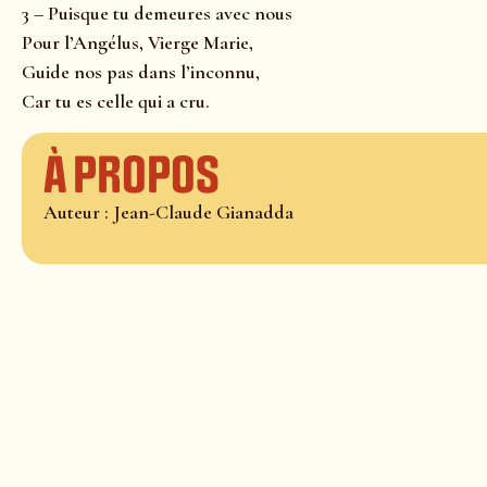
3 – Puisque tu demeures avec nous
Pour l’Angélus, Vierge Marie,
Guide nos pas dans l’inconnu,
Car tu es celle qui a cru.
À propos
Auteur : Jean-Claude Gianadda