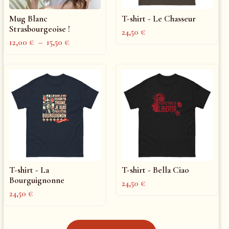
Mug Blanc
T-shirt - Le Chasseur
Strasbourgeoise !
24,50
€
12,00
€
–
15,50
€
T-shirt - La
T-shirt - Bella Ciao
Bourguignonne
24,50
€
24,50
€