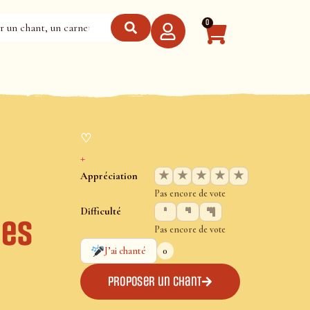
0
♡
+
★
★
★
★
★
Appréciation
Pas encore de vote
Difficulté
ies
Pas encore de vote
0
J’ai chanté
Proposer un chant