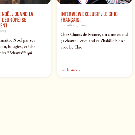
 NOËL : QUAND LA
INTERVIEW EXCLUSIF : LE CHIC
 L’EUROPE) SE
FRANÇAIS !
ENT
novembre 27, 2025
2025
Chez Chants de France, on aime quand
nnaître Noël par ses
ça chante… et quand ça s’habille bien :
pin, bougies, crèche —
avec Le Chic
 les **chants** qui
Lire la suite »