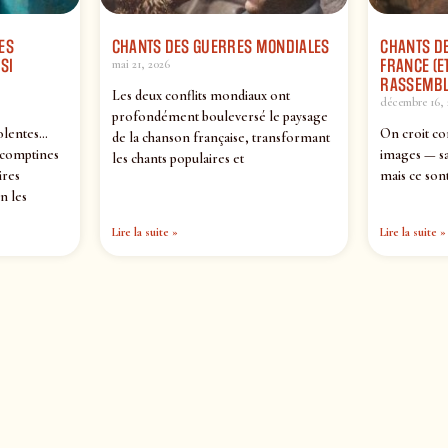
ES
CHANTS DES GUERRES MONDIALES
CHANTS DE
SI
FRANCE (ET
mai 21, 2026
RASSEMBL
Les deux conflits mondiaux ont
décembre 16, 
profondément bouleversé le paysage
olentes…
On croit co
de la chanson française, transformant
 comptines
images — sa
les chants populaires et
ires
mais ce sont
n les
Lire la suite »
Lire la suite »