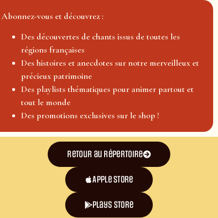
Abonnez-vous et découvrez :
Des découvertes de chants issus de toutes les
régions françaises
Des histoires et anecdotes sur notre merveilleux et
précieux patrimoine
Des playlists thématiques pour animer partout et
tout le monde
Des promotions exclusives sur le shop !
Retour au répertoire
Apple Store
plays store