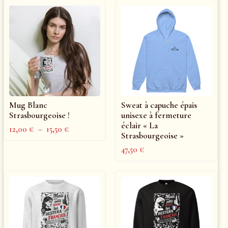
Mug Blanc
Sweat à capuche épais
Strasbourgeoise !
unisexe à fermeture
éclair « La
12,00
€
–
15,50
€
Strasbourgeoise »
47,50
€