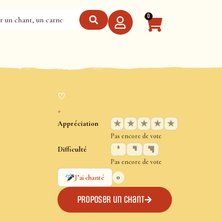
0
♡
+
★
★
★
★
★
Appréciation
Pas encore de vote
Difficulté
Pas encore de vote
0
J’ai chanté
Proposer un chant