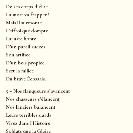
De ses corps d’élite
La mort va frapper !
Mais il surmonte
L’effroi que dompte
La juste honte
D’un pareil succès
Son artifice
D’un bois propice
Sert la milice
Du brave Écossais.
5 – Nos flanqueurs s’avancent
Nos chasseurs s’élancent
Nos lanciers balancent
Leurs terribles dards
Vivez dans l’Histoire
Soldats que la Gloire