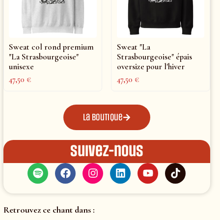
Sweat col rond premium
Sweat "La
"La Strasbourgeoise"
Strasbourgeoise" épais
unisexe
oversize pour l'hiver
47,50
€
47,50
€
La boutique
Suivez-nous
Retrouvez ce chant dans :