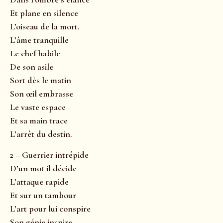
Et plane en silence
L’oiseau de la mort.
L’âme tranquille
Le chef habile
De son asile
Sort dès le matin
Son œil embrasse
Le vaste espace
Et sa main trace
L’arrêt du destin.
2 – Guerrier intrépide
D’un mot il décide
L’attaque rapide
Et sur un tambour
L’art pour lui conspire
Son génie inspire