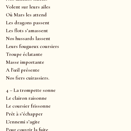
Volent sur leurs ailes
Où Mars les attend
Les dragons passent
Les flots s’amassent
Nos hussards lassent
Leurs fougueux coursiers
Troupe éclatante
Masse importante
A l’œil présente
Nos fiers cuirassiers.
4 – La trompette sonne
Le clairon raisonne
Le coursier frissonne
Prêt à s’échapper
L’ennemi s’agite
Pour couvrir la fuite