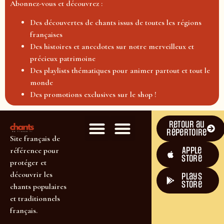
Abonnez-vous et découvrez :
Des découvertes de chants issus de toutes les régions
françaises
Des histoires et anecdotes sur notre merveilleux et
précieux patrimoine
Des playlists thématiques pour animer partout et tout le
monde
Des promotions exclusives sur le shop !
Retour au
répertoire
Site français de
Apple
référence pour
Store
protéger et
découvrir les
plays
store
chants populaires
et traditionnels
français.