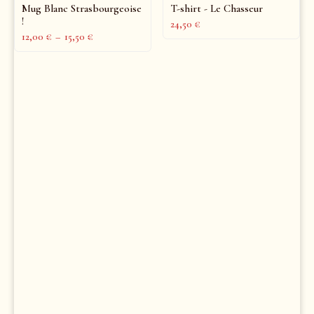
Mug Blanc Strasbourgeoise
T-shirt - Le Chasseur
!
24,50
€
12,00
€
–
15,50
€