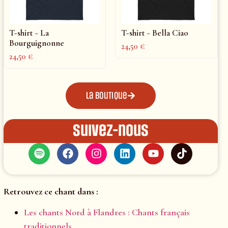
T-shirt - La
T-shirt - Bella Ciao
Bourguignonne
24,50
€
24,50
€
La boutique
Suivez-nous
Retrouvez ce chant dans :
Les chants Nord à Flandres : Chants français
traditionnels