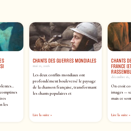
ES
CHANTS DES GUERRES MONDIALES
CHANTS DE
SI
FRANCE (ET
mai 21, 2026
RASSEMBL
Les deux conflits mondiaux ont
décembre 16, 
profondément bouleversé le paysage
olentes…
On croit co
de la chanson française, transformant
 comptines
images — sa
les chants populaires et
ires
mais ce sont
n les
Lire la suite »
Lire la suite »