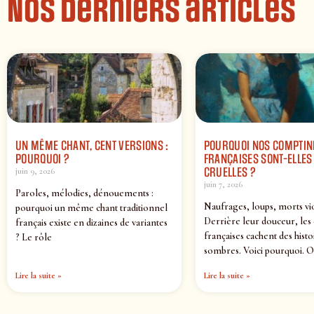
Nos derniers articles
UN MÊME CHANT, CENT VERSIONS :
POURQUOI NOS COMPTIN
POURQUOI ?
FRANÇAISES SONT-ELLES 
CRUELLES ?
juin 9, 2026
juin 7, 2026
Paroles, mélodies, dénouements :
Naufrages, loups, morts vi
pourquoi un même chant traditionnel
Derrière leur douceur, les
français existe en dizaines de variantes
françaises cachent des histo
? Le rôle
sombres. Voici pourquoi. O
Lire la suite »
Lire la suite »