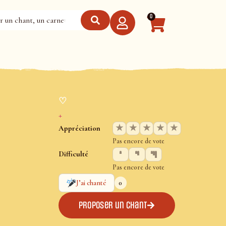
0
♡
+
★
★
★
★
★
Appréciation
Pas encore de vote
Difficulté
Pas encore de vote
0
J’ai chanté
Proposer un chant