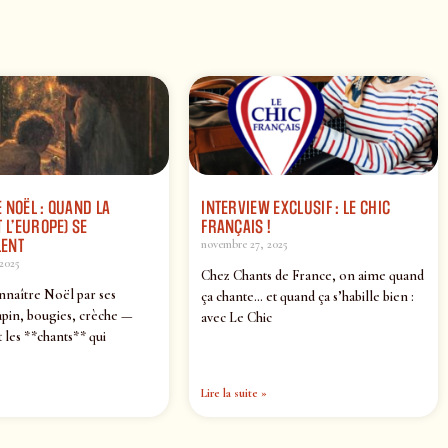
 NOËL : QUAND LA
INTERVIEW EXCLUSIF : LE CHIC
 L’EUROPE) SE
FRANÇAIS !
ENT
novembre 27, 2025
2025
Chez Chants de France, on aime quand
nnaître Noël par ses
ça chante… et quand ça s’habille bien :
pin, bougies, crèche —
avec Le Chic
 les **chants** qui
Lire la suite »