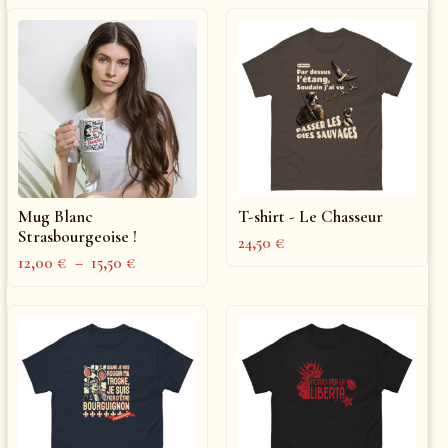
Mug Blanc
T-shirt - Le Chasseur
Strasbourgeoise !
24,50
€
12,00
€
–
15,50
€