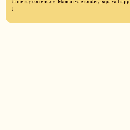
ta mère y son encore. Maman va gronder, papa va frapper.
?