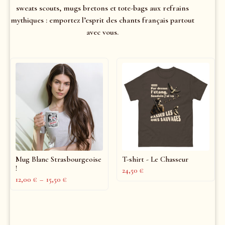
sweats scouts, mugs bretons et tote-bags aux refrains
mythiques : emportez l’esprit des chants français partout
avec vous.
Mug Blanc Strasbourgeoise
T-shirt - Le Chasseur
!
24,50
€
12,00
€
–
15,50
€