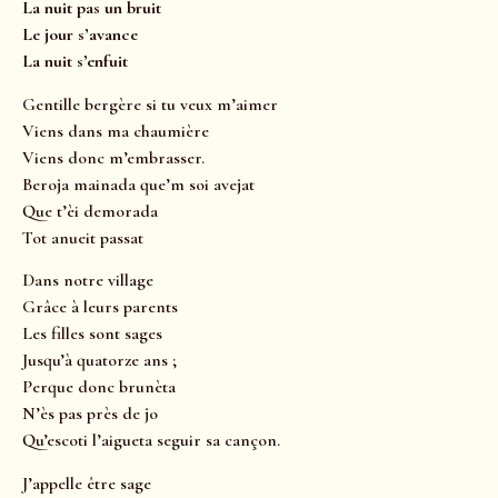
La nuit pas un bruit
Le jour s’avance
La nuit s’enfuit
Gentille bergère si tu veux m’aimer
Viens dans ma chaumière
Viens donc m’embrasser.
Beroja mainada que’m soi avejat
Que t’èi demorada
Tot anueit passat
Dans notre village
Grâce à leurs parents
Les filles sont sages
Jusqu’à quatorze ans ;
Perque donc brunèta
N’ès pas près de jo
Qu’escoti l’aigueta seguir sa cançon.
J’appelle être sage