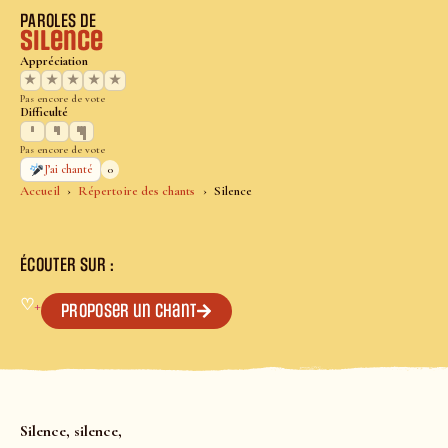
PAROLES DE
Silence
Appréciation
★
★
★
★
★
Pas encore de vote
Difficulté
Pas encore de vote
0
J’ai chanté
Accueil
Répertoire des chants
Silence
ÉCOUTER SUR :
♡
+
Proposer un chant
Silence, silence,