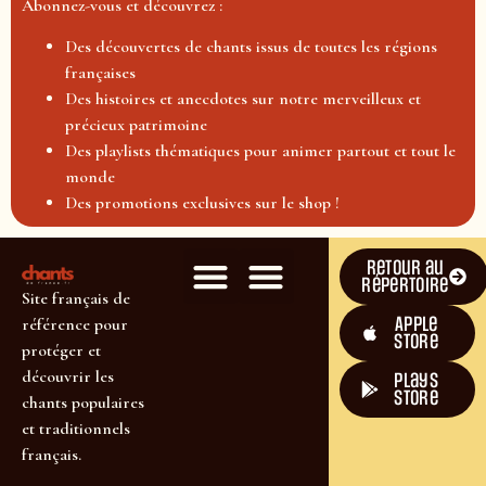
Abonnez-vous et découvrez :
Des découvertes de chants issus de toutes les régions
françaises
Des histoires et anecdotes sur notre merveilleux et
précieux patrimoine
Des playlists thématiques pour animer partout et tout le
monde
Des promotions exclusives sur le shop !
Retour au
répertoire
Site français de
Apple
référence pour
Store
protéger et
découvrir les
plays
store
chants populaires
et traditionnels
français.