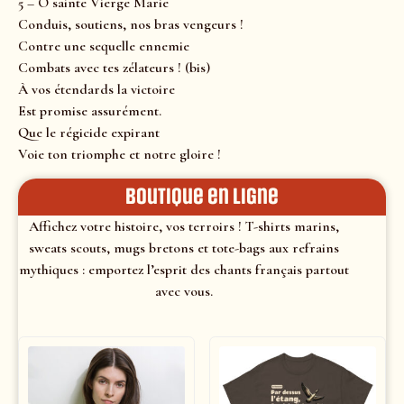
5 – Ô sainte Vierge Marie
Conduis, soutiens, nos bras vengeurs !
Contre une sequelle ennemie
Combats avec tes zélateurs ! (bis)
À vos étendards la victoire
Est promise assurément.
Que le régicide expirant
Voie ton triomphe et notre gloire !
Boutique en ligne
Affichez votre histoire, vos terroirs ! T-shirts marins,
sweats scouts, mugs bretons et tote-bags aux refrains
mythiques : emportez l’esprit des chants français partout
avec vous.