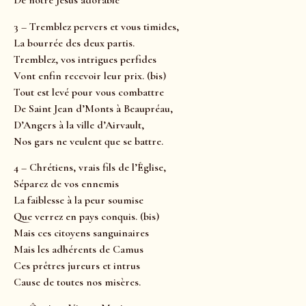
De notre Jésus adorable
3 – Tremblez pervers et vous timides,
La bourrée des deux partis.
Tremblez, vos intrigues perfides
Vont enfin recevoir leur prix. (bis)
Tout est levé pour vous combattre
De Saint Jean d’Monts à Beaupréau,
D’Angers à la ville d’Airvault,
Nos gars ne veulent que se battre.
4 – Chrétiens, vrais fils de l’Église,
Séparez de vos ennemis
La faiblesse à la peur soumise
Que verrez en pays conquis. (bis)
Mais ces citoyens sanguinaires
Mais les adhérents de Camus
Ces prêtres jureurs et intrus
Cause de toutes nos misères.