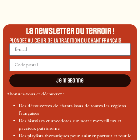
La newsletter du terroir !
PLONGEZ AU CŒUR DE LA TRADITION DU CHANT FRANÇAIS
Je m'abonne
Abonnez-vous et découvrez :
Des découvertes de chants issus de toutes les régions
françaises
Des histoires et anecdotes sur notre merveilleux et
précieux patrimoine
Des playlists thématiques pour animer partout et tout le