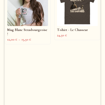
Mug Blanc Strasbourgeoise
T-shirt - Le Chasseur
!
24,50
€
12,00
€
–
15,50
€