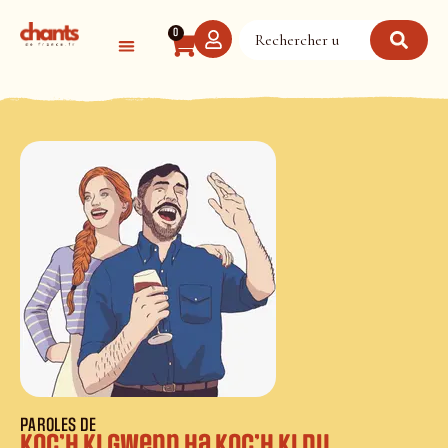
Panneau de gestion des cookies
0
PAROLES DE
Koc’h Ki Gwenn Ha Koc’h Ki Du