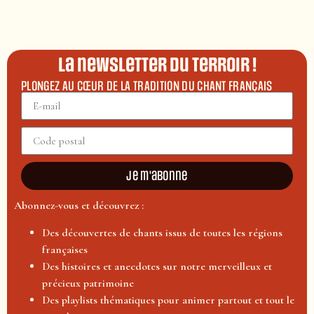
La newsletter du terroir !
PLONGEZ AU CŒUR DE LA TRADITION DU CHANT FRANÇAIS
Je m'abonne
Abonnez-vous et découvrez :
Des découvertes de chants issus de toutes les régions
françaises
Des histoires et anecdotes sur notre merveilleux et
précieux patrimoine
Des playlists thématiques pour animer partout et tout le