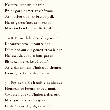
Ne gare ket pezh a garan.
Eñ na gare nemet ar c’hêriou,
Ar morioù don, ar broioù pell,
Ha ne garen ‘met ar maezioù,
Maezioù ken kaer va Breizh-Izel.
2 – Ret’ voe didab ‘tre div garantez :
Karantrez-vro, karantez den.
D’am bro am eus gouestlet va buhez
Ha lezet da vont ‘n hini ‘garen.
Biskoazh klevet keloù outañ.
Ar gleizhenn em c’halon zo chomet
Pa ne gare ket pezh a garan
3 – Pep den a dle heuilh e donkadur :
Honnezh eo lezenn ar bed-mañ.
Gwasket ‘voe va c’halon a-dra-sur,
Met ‘gare ket pezh a garan.
Dezhañ pinvidigezh, enorioù,