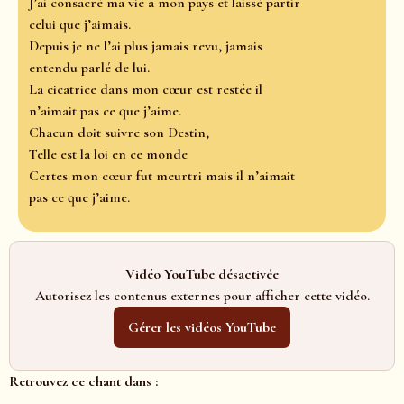
J’ai consacré ma vie à mon pays et laissé partir
celui que j’aimais.
Depuis je ne l’ai plus jamais revu, jamais
entendu parlé de lui.
La cicatrice dans mon cœur est restée il
n’aimait pas ce que j’aime.
Chacun doit suivre son Destin,
Telle est la loi en ce monde
Certes mon cœur fut meurtri mais il n’aimait
pas ce que j’aime.
Vidéo YouTube désactivée
Autorisez les contenus externes pour afficher cette vidéo.
Gérer les vidéos YouTube
Retrouvez ce chant dans :