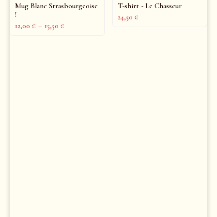
Mug Blanc Strasbourgeoise
T-shirt - Le Chasseur
!
24,50
€
12,00
€
–
15,50
€