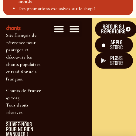
monde
Des promotions exclusives sur le shop !
Retour au
répertoire
Site français de
Apple
référence pour
Store
protéger et
découvrir les
plays
store
chants populaires
et traditionnels
français.
Chants de France
© 2025
Tous droits
réservés
SUIVEZ-NOUS
POUR NE RIEN
MANQUER !