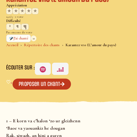
Appréciation
★
★
★
★
★
2,0/5 · 1 vote
Difficulté
Pas encore de vote
0
J’ai chanté
Accueil
Répertoire des chants
Karantez vro (L’amour du pays)
ÉCOUTER SUR :
♡
+
Proposer un chant
1 – E korn va c’halon ‘zo ur gleizhenn
‘Baoe va yaouankiz he dougan
Rak, siwazh, an hini a garen