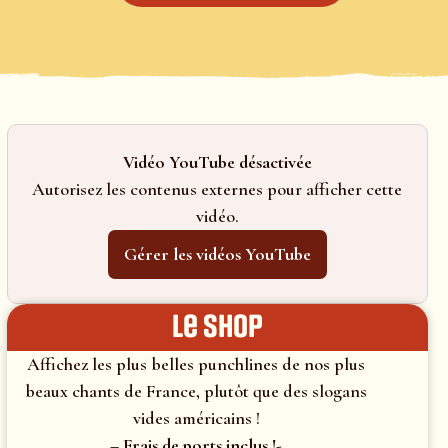
Vidéo YouTube désactivée
Autorisez les contenus externes pour afficher cette
vidéo.
Gérer les vidéos YouTube
le shop
Affichez les plus belles punchlines de nos plus
beaux chants de France, plutôt que des slogans
vides américains !
– Frais de ports inclus !-