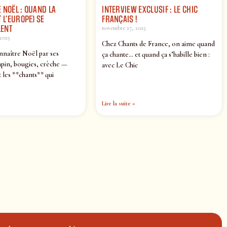
 NOËL : QUAND LA
INTERVIEW EXCLUSIF : LE CHIC
 L’EUROPE) SE
FRANÇAIS !
ENT
novembre 27, 2025
2025
Chez Chants de France, on aime quand
nnaître Noël par ses
ça chante… et quand ça s’habille bien :
pin, bougies, crèche —
avec Le Chic
 les **chants** qui
Lire la suite »