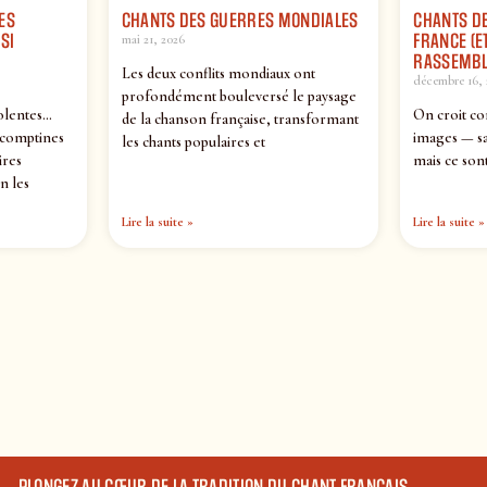
ES
CHANTS DES GUERRES MONDIALES
CHANTS DE
SI
FRANCE (ET
mai 21, 2026
RASSEMBL
Les deux conflits mondiaux ont
décembre 16, 
profondément bouleversé le paysage
olentes…
On croit co
de la chanson française, transformant
 comptines
images — sa
les chants populaires et
ires
mais ce sont
n les
Lire la suite »
Lire la suite »
PLONGEZ AU CŒUR DE LA TRADITION DU CHANT FRANÇAIS