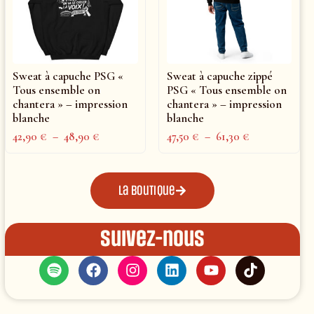
Sweat à capuche PSG «
Sweat à capuche zippé
Tous ensemble on
PSG « Tous ensemble on
chantera » – impression
chantera » – impression
blanche
blanche
42,90
€
–
48,90
€
47,50
€
–
61,30
€
La boutique
Suivez-nous