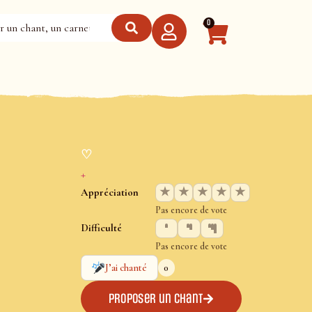
0
♡
+
★
★
★
★
★
Appréciation
Pas encore de vote
Difficulté
Pas encore de vote
0
J’ai chanté
Proposer un chant