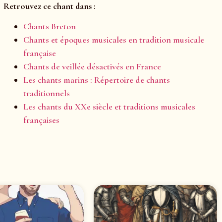
Retrouvez ce chant dans :
Chants Breton
Chants et époques musicales en tradition musicale
française
Chants de veillée désactivés en France
Les chants marins : Répertoire de chants
traditionnels
Les chants du XXe siècle et traditions musicales
françaises