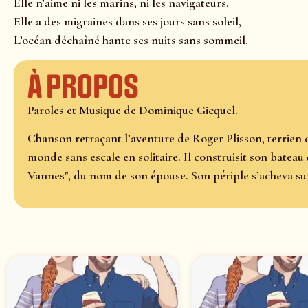
Elle n’aime ni les marins, ni les navigateurs.
Elle a des migraines dans ses jours sans soleil,
L’océan déchaîné hante ses nuits sans sommeil.
À propos
Paroles et Musique de Dominique Gicquel.
Chanson retraçant l’aventure de Roger Plisson, terrien d’
monde sans escale en solitaire. Il construisit son bateau 
Vannes", du nom de son épouse. Son périple s’acheva sur