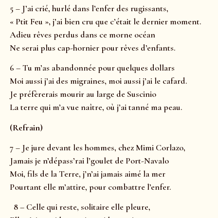
5 – J’ai crié, hurlé dans l’enfer des rugissants,
« Ptit Feu », j’ai bien cru que c’était le dernier moment.
Adieu rêves perdus dans ce morne océan
Ne serai plus cap-hornier pour rêves d’enfants.
6 – Tu m’as abandonnée pour quelques dollars
Moi aussi j’ai des migraines, moi aussi j’ai le cafard.
Je préfèrerais mourir au large de Suscinio
La terre qui m’a vue naître, où j’ai tanné ma peau.
(Refrain)
7 – Je jure devant les hommes, chez Mimi Corlazo,
Jamais je n’dépass’rai l’goulet de Port-Navalo
Moi, fils de la Terre, j’n’ai jamais aimé la mer
Pourtant elle m’attire, pour combattre l’enfer.
8 – Celle qui reste, solitaire elle pleure,