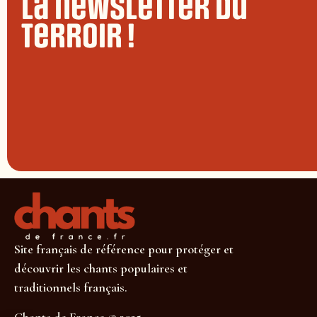
La newsletter du
terroir !
Site français de référence pour protéger et
découvrir les chants populaires et
traditionnels français.
Chants de France © 2025