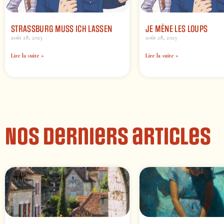
STRASSBURG MUSS ICH LASSEN
JE MÈNE LES LOUPS
août 28, 2023
août 28, 2023
Lire la suite »
Lire la suite »
Nos derniers articles