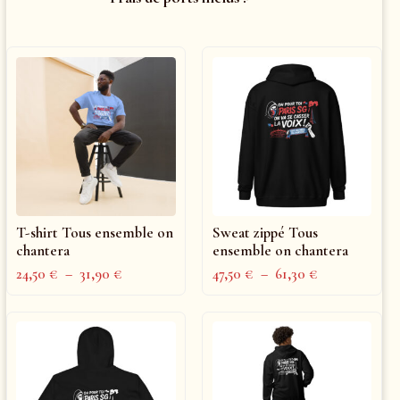
T-shirt Tous ensemble on
Sweat zippé Tous
chantera
ensemble on chantera
24,50
€
–
31,90
€
47,50
€
–
61,30
€