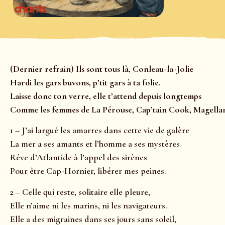
(Dernier refrain) Ils sont tous là, Conleau-la-Jolie
Hardi les gars buvons, p’tit gars à ta folie.
Laisse donc ton verre, elle t’attend depuis longtemps
Comme les femmes de La Pérouse, Cap’tain Cook, Magella
1 – J’ai largué les amarres dans cette vie de galère
La mer a ses amants et l’homme a ses mystères
Rêve d’Atlantide à l’appel des sirènes
Pour être Cap-Hornier, libérer mes peines.
2 – Celle qui reste, solitaire elle pleure,
Elle n’aime ni les marins, ni les navigateurs.
Elle a des migraines dans ses jours sans soleil,