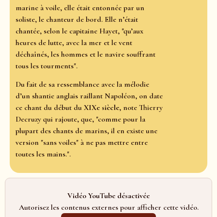
marine à voile, elle était entonnée par un
soliste, le chanteur de bord. Elle n’était
chantée, selon le capitaine Hayet, "qu’aux
heures de lutte, avec la mer et le vent
déchaînés, les hommes et le navire souffrant
tous les tourments".
Du fait de sa ressemblance avec la mélodie
d’un shantie anglais raillant Napoléon, on date
ce chant du début du
XIXe siècle
, note Thierry
Decruzy qui rajoute, que, "comme pour la
plupart des chants de marins, il en existe une
version "sans voiles" à ne pas mettre entre
toutes les mains.".
Vidéo YouTube désactivée
Autorisez les contenus externes pour afficher cette vidéo.