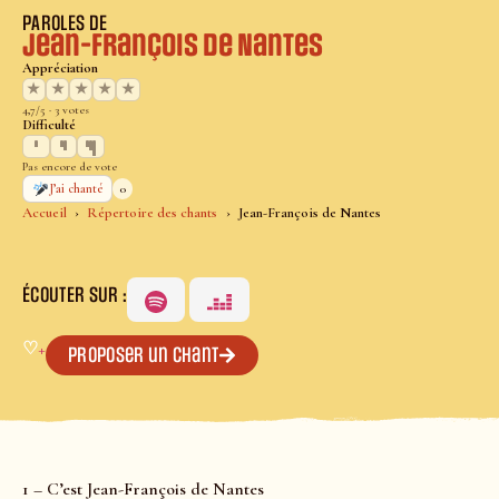
PAROLES DE
Jean-François de Nantes
Appréciation
★
★
★
★
★
4,7/5 · 3 votes
Difficulté
Pas encore de vote
0
J’ai chanté
Accueil
Répertoire des chants
Jean-François de Nantes
ÉCOUTER SUR :
♡
+
Proposer un chant
1 – C’est Jean-François de Nantes