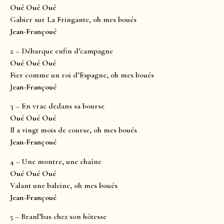
Oué Oué Oué
Gabier sur La Fringante, oh mes boués
Jean-Françoué
2 – Débarque enfin d’campagne
Oué Oué Oué
Fier comme un roi d’Espagne, oh mes boués
J
ean-Françoué
3 – En vrac dedans sa bourse
Oué Oué Oué
Il a vingt mois de course, oh mes boués
Jean-Françoué
4 – Une montre, une chaîne
Oué Oué Oué
Valant une baleine, oh mes boués
Jean-Françoué
5 – Branl’bas chez son hôtesse