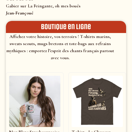
Gabier sur La Fringante, oh mes boués
Jean-Françoué
Boutique en ligne
Affichez votre histoire, vos terroirs ! T-shirts marins,
sweats scouts, mugs bretons et tote-bags aux refrains
mythiques : emportez l’esprit des chants français partout
avec vous.
Mug Blanc Strasbourgeoise
T-shirt - Le Chasseur