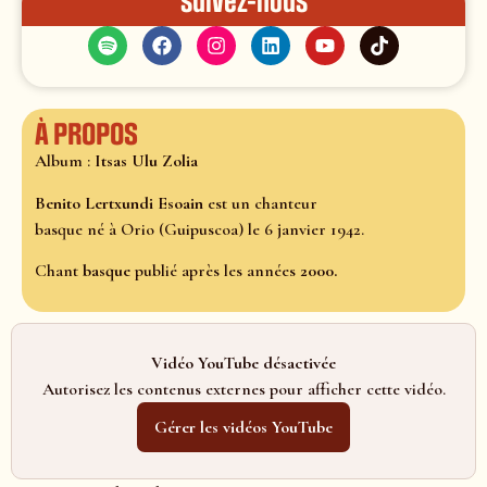
Suivez-nous
À propos
Album :
Itsas Ulu Zolia
Benito Lertxundi Esoain
est un chanteur
basque né à Orio (Guipuscoa) le 6 janvier 1942.
Chant
basque
publié après les années
2000.
Vidéo YouTube désactivée
Autorisez les contenus externes pour afficher cette vidéo.
Gérer les vidéos YouTube