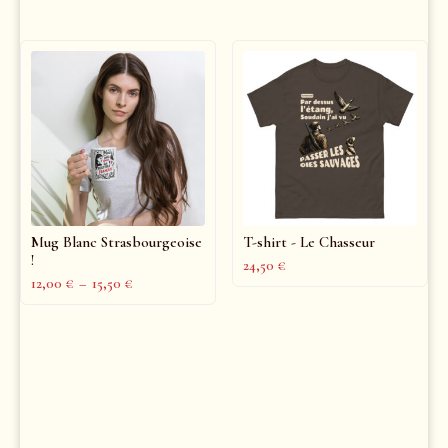
Mug Blanc Strasbourgeoise
T-shirt - Le Chasseur
!
24,50
€
12,00
€
–
15,50
€