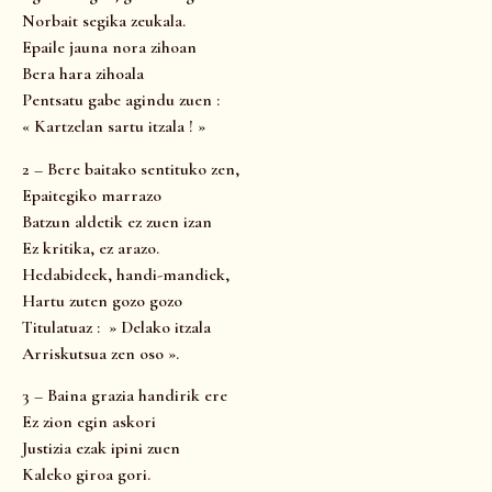
Norbait segika zeukala.
Epaile jauna nora zihoan
Bera hara zihoala
Pentsatu gabe agindu zuen :
« Kartzelan sartu itzala ! »
2 – Bere baitako sentituko zen,
Epaitegiko marrazo
Batzun aldetik ez zuen izan
Ez kritika, ez arazo.
Hedabideek, handi-mandiek,
Hartu zuten gozo gozo
Titulatuaz : » Delako itzala
Arriskutsua zen oso ».
3 – Baina grazia handirik ere
Ez zion egin askori
Justizia ezak ipini zuen
Kaleko giroa gori.