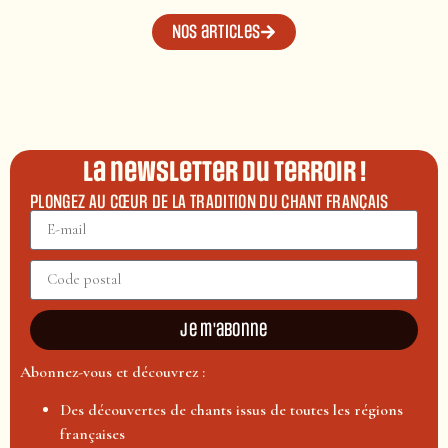
Nos articles
La newsletter du terroir !
PLONGEZ AU CŒUR DE LA TRADITION DU CHANT FRANÇAIS
Je m'abonne
Abonnez-vous et découvrez :
Des découvertes de chants issus de toutes les régions
françaises