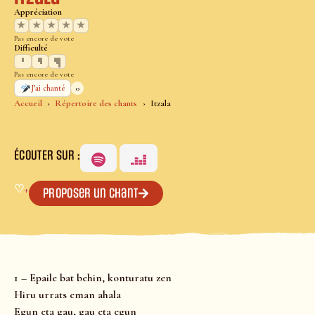
Appréciation
★
★
★
★
★
Pas encore de vote
Difficulté
Pas encore de vote
0
J’ai chanté
Accueil
Répertoire des chants
Itzala
ÉCOUTER SUR :
♡
+
Proposer un chant
1 – Epaile bat behin, konturatu zen
Hiru urrats eman ahala
Egun eta gau, gau eta egun