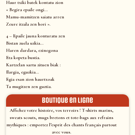
Haur txiki batek kontatu zion
« Begira epaile ongi…
Mamu-mamitzen saiatu arren
Zeure itzala zen hori ».
4 – Epaile jauna konturatu zen
Bistan zuela uzkia…
Haren dardara, ezinegona
Eta kopeta bustia.
Kartzelan sartu zituen biak :
Ilargia, eguzkia…
Egia esan zion haurtxoak
Ta mugitzen zen guztia.
Boutique en ligne
Affichez votre histoire, vos terroirs ! T-shirts marins,
sweats scouts, mugs bretons et tote-bags aux refrains
mythiques : emportez l’esprit des chants français partout
avec vous.