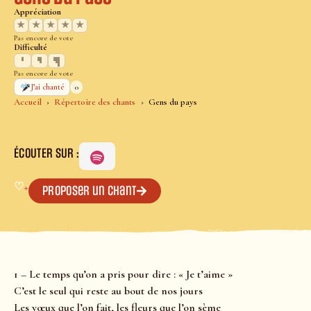
Appréciation
★
★
★
★
★
Pas encore de vote
Difficulté
Pas encore de vote
0
J’ai chanté
Accueil
Répertoire des chants
Gens du pays
ÉCOUTER SUR :
♡
+
Proposer un chant
1 – Le temps qu’on a pris pour dire : « Je t’aime »
C’est le seul qui reste au bout de nos jours
Les vœux que l’on fait, les fleurs que l’on sème