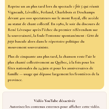
Reprise un an plus tard lors du spectacle
1 fois 5
qui réunit
Vigneault, Léveillée, Ferland, Charlebois et Deschamps
devant 400 000 spectateurs sur le mont Royal, elle accède
au statut de chant collectif. En 1980, le soir du discours de
René Lévesque après l’échec du premier référendum sur
la souveraineté, la foule l’entonne spontanément :
Gens du
pays
bascule alors dans le répertoire politique du
mouvement souverainiste.
Plus de cinquante ans plus tard, la chanson reste l’air le
plus chanté collectivement au Québec, à la fois pour les
fêtes nationales du 24 juin et pour les anniversaires de
famille — usage qui dépasse largement les frontières de la
province.
Vidéo YouTube désactivée
Autorisez les contenus externes pour afficher cette vidéo.