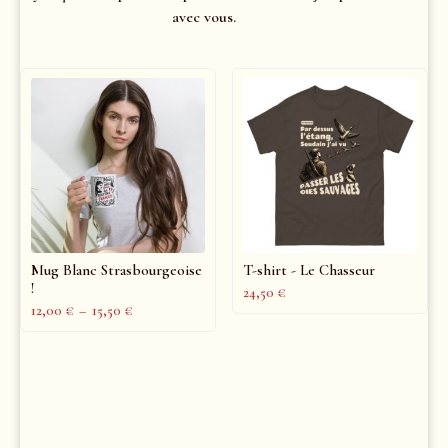
avec vous.
Mug Blanc Strasbourgeoise
T-shirt - Le Chasseur
!
24,50
€
12,00
€
–
15,50
€