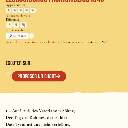
Appréciation
★
★
★
★
★
Pas encore de vote
Difficulté
Pas encore de vote
0
J’ai chanté
Accueil
Répertoire des chants
Elsässisches Freiheitslied 1848
ÉCOUTER SUR :
♡
+
Proposer un chant
1 – Auf ! Auf, des Vaterlandes Söhne,
Der Tag des Ruhmes, der ist hier !
Dass Tyrannei uns nicht verhöhne,