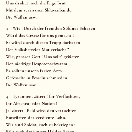
Uns drohet noch die feige Brut
Mit dem zerrissnen Sklavenbande.
Die Waffen usw.
3 – Wie ! Durch der fremden Söldner Scharen
Würd das Gesetz für uns gemacht ?
Es würd durch diesen Trupp Barbaren
Der Volksbefreier Mut verlacht ?
Wie, grosser Gott ! Uns sollt’ gebieten
Der niedrige Despotenschwarm ;
Es sollten unsern freien Arm
Gefesselte in Fesseln schmieden !
Die Waffen usw.
4 – Tyrannen, zittert ! Ihr Verfluchten,
Ihr Abscheu jeder Nation !
Ja, zittert ! Bald wird den verruchten
Entwürfen der verdiente Lohn.
Wir sind Soldat, euch zu bekriegen :
Fällt auch der jungen Helden Schar,