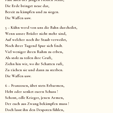
Die Erde bringet neue dar,
Bereit zu kämpfen und zu siegen.
Die Waffen usw.
5 – Kühn werd von uns die Bahn durcheilet,
Wenn unsre Brüder nicht mehr sind,
Auf welcher noch ihr Staub verweilet,
Noch ihrer Tugend Spur sich findt.
Viel weniger ihren Ruhm zu erben,
Als stolz zu teilen ihre Gruft,
Ziehn hin wir, wo ihr Schatten ruft,
Zu rächen sie und dann zu sterben.
Die Waffen usw.
6 – Franzosen, übet stets Erbarmen,
Hebt oder senket euern Schuss !
Schont, edle Krieger, jenen Armen,
Der euch aus Zwang bekämpfen muss !
Doch lasst ihn den Despoten fühlen,