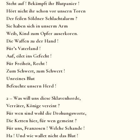
Steht auf ! Bekämpft ihr Blutpanier !
Hört nicht ihr schon vor unsern Toren
Der feilen Söldner Schlachtalarm ?
Sie haben sich in unserm Arm
Weib, Kind zum Opfer auserkoren.
Die Waffen zu der Hand !
Für’s Vaterland !
Auf, eilet ins Gefecht !
Für Freiheit, Recht !
Zum Schwert, zum Schwert !
Unreines Blut
Befeuchte unsern Herd !
2 – Was will uns diese Sklavenhorde,
Verräter, Könige vereint ?
Für wen sind wohl die Drohungsworte,
Die Ketten hier, für wen gemeint ?
Für uns, Franzosen ! Welche Schande !
Ha ! Und wie wallet nicht das Blut !