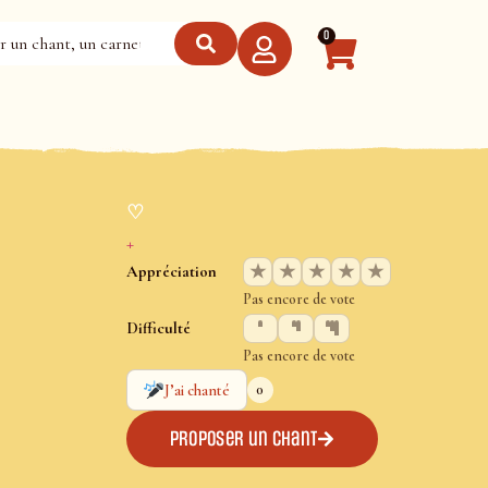
0
♡
+
★
★
★
★
★
Appréciation
Pas encore de vote
Difficulté
Pas encore de vote
0
J’ai chanté
Proposer un chant