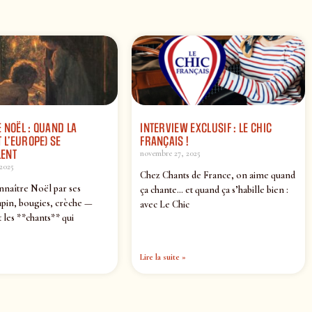
 NOËL : QUAND LA
INTERVIEW EXCLUSIF : LE CHIC
 L’EUROPE) SE
FRANÇAIS !
ENT
novembre 27, 2025
2025
Chez Chants de France, on aime quand
nnaître Noël par ses
ça chante… et quand ça s’habille bien :
pin, bougies, crèche —
avec Le Chic
 les **chants** qui
Lire la suite »