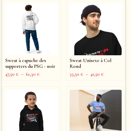
Sweat à capuche des
Sweat Unisexe à Col
supporters du PSG - noir
Rond
47,50
€
–
61,30
€
33,50
€
–
41,50
€