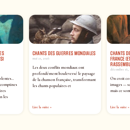
ES
CHANTS DES GUERRES MONDIALES
CHANTS DE
SI
FRANCE (ET
mai 21, 2026
RASSEMBL
Les deux conflits mondiaux ont
décembre 16, 
profondément bouleversé le paysage
olentes…
On croit co
de la chanson française, transformant
 comptines
images — sa
les chants populaires et
ires
mais ce sont
n les
Lire la suite »
Lire la suite »