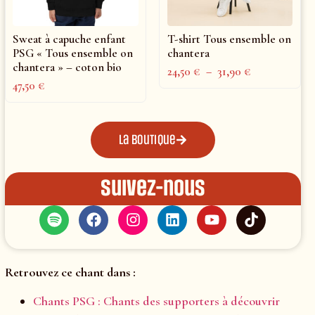
Sweat à capuche enfant
T-shirt Tous ensemble on
PSG « Tous ensemble on
chantera
chantera » – coton bio
24,50
€
–
31,90
€
47,50
€
La boutique
Suivez-nous
Retrouvez ce chant dans :
Chants PSG : Chants des supporters à découvrir