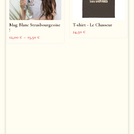
Mug Blanc Strasbourgeoise
T-shirt - Le Chasseur
!
24,50
€
12,00
€
–
15,50
€