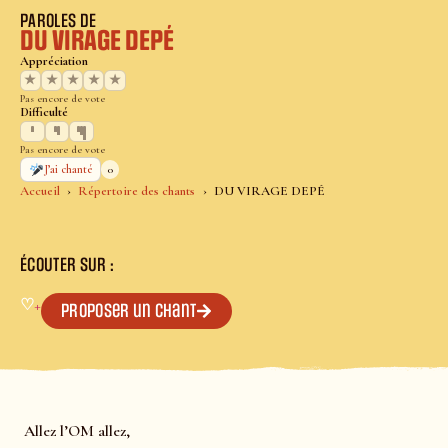
PAROLES DE
DU VIRAGE DEPÉ
Appréciation
★
★
★
★
★
Pas encore de vote
Difficulté
Pas encore de vote
0
J’ai chanté
Accueil
Répertoire des chants
DU VIRAGE DEPÉ
ÉCOUTER SUR :
♡
+
Proposer un chant
Allez l’OM allez,