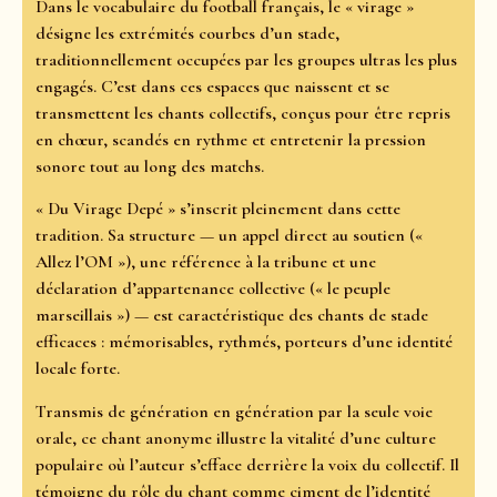
Dans le vocabulaire du football français, le « virage »
désigne les extrémités courbes d’un stade,
traditionnellement occupées par les groupes ultras les plus
engagés. C’est dans ces espaces que naissent et se
transmettent les chants collectifs, conçus pour être repris
en chœur, scandés en rythme et entretenir la pression
sonore tout au long des matchs.
« Du Virage Depé » s’inscrit pleinement dans cette
tradition. Sa structure — un appel direct au soutien («
Allez l’OM »), une référence à la tribune et une
déclaration d’appartenance collective (« le peuple
marseillais ») — est caractéristique des chants de stade
efficaces : mémorisables, rythmés, porteurs d’une identité
locale forte.
Transmis de génération en génération par la seule voie
orale, ce chant anonyme illustre la vitalité d’une culture
populaire où l’auteur s’efface derrière la voix du collectif. Il
témoigne du rôle du chant comme ciment de l’identité