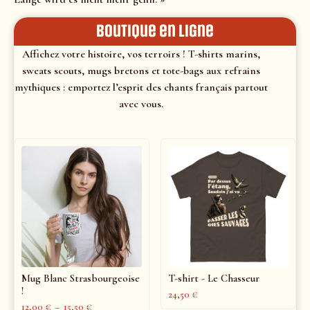
Boutique en ligne
Affichez votre histoire, vos terroirs ! T-shirts marins,
sweats scouts, mugs bretons et tote-bags aux refrains
mythiques : emportez l’esprit des chants français partout
avec vous.
Mug Blanc Strasbourgeoise
T-shirt - Le Chasseur
!
24,50
€
12,00
€
–
15,50
€