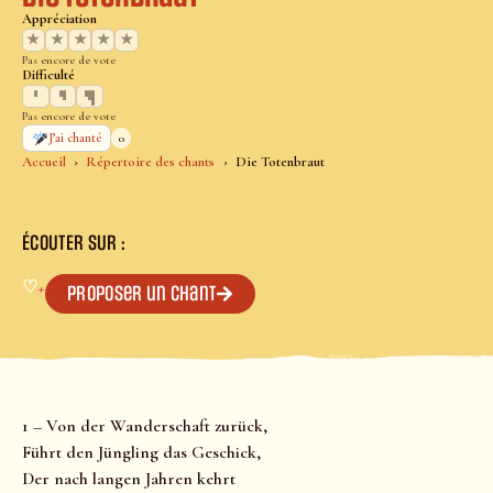
Appréciation
★
★
★
★
★
Pas encore de vote
Difficulté
Pas encore de vote
0
J’ai chanté
Accueil
Répertoire des chants
Die Totenbraut
ÉCOUTER SUR :
♡
+
Proposer un chant
1 – Von der Wanderschaft zurück,
Führt den Jüngling das Geschick,
Der nach langen Jahren kehrt