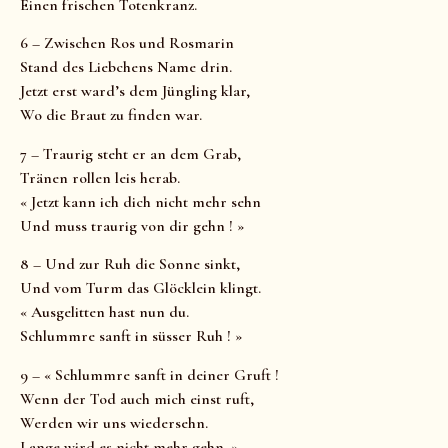
Einen frischen Totenkranz.
6 – Zwischen Ros und Rosmarin
Stand des Liebchens Name drin.
Jetzt erst ward’s dem Jüngling klar,
Wo die Braut zu finden war.
7 – Traurig steht er an dem Grab,
Tränen rollen leis herab.
« Jetzt kann ich dich nicht mehr sehn
Und muss traurig von dir gehn ! »
8 – Und zur Ruh die Sonne sinkt,
Und vom Turm das Glöcklein klingt.
« Ausgelitten hast nun du.
Schlummre sanft in süsser Ruh ! »
9 – « Schlummre sanft in deiner Gruft !
Wenn der Tod auch mich einst ruft,
Werden wir uns wiedersehn.
Lange wird es nicht mehr gehn. »