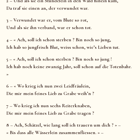
2 – Und als sie ein Stündelein in den Wald hinein kam,
Da traf sie einen an, der verwundet war.
3 – Verwundet war er, vom Blute so rot,
Und als sie ihn verband, war er schon tot.
4 – « Ach, soll ich schon sterben ? Bin noch so jung,
Ich hab so jungfrisch Blut, weiss schon, wie’s Lieben tut.
5 – « Ach, soll ich schon sterben ? Bin noch so jung !
Ich hab noch keine zwanzig Jahr, soll schon auf die Totenbahr.
»
6 – « Wo krieg ich nun zwei Leidfräulein,
Die mir mein feines Lieb zu Grabe weih’n ?
7 – Wo krieg ich nun sechs Reiterknaben,
Die mir mein feines Lieb zu Grabe tragen ?
8 – Ach, Schätzel, wie lang soll ich trauern um dich ? » –
« Bis dass alle Wässerlein zusammenfliessen. » –