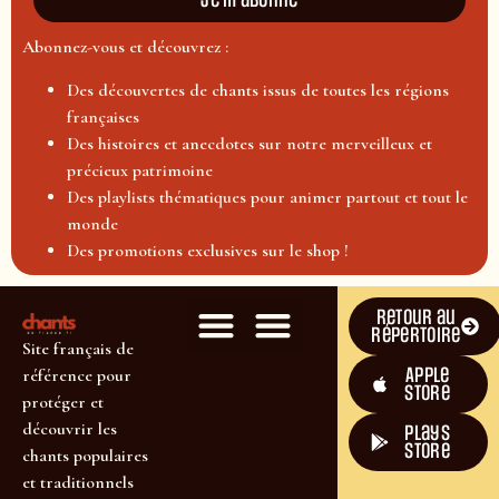
Je m'abonne
Abonnez-vous et découvrez :
Des découvertes de chants issus de toutes les régions
françaises
Des histoires et anecdotes sur notre merveilleux et
précieux patrimoine
Des playlists thématiques pour animer partout et tout le
monde
Des promotions exclusives sur le shop !
Retour au
répertoire
Site français de
Apple
référence pour
Store
protéger et
découvrir les
plays
store
chants populaires
et traditionnels