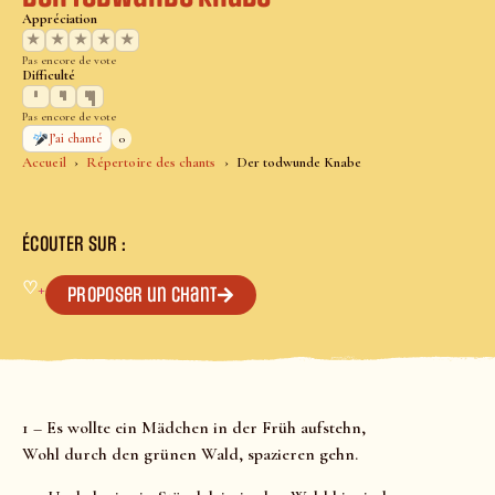
Appréciation
★
★
★
★
★
Pas encore de vote
Difficulté
Pas encore de vote
0
J’ai chanté
Accueil
Répertoire des chants
Der todwunde Knabe
ÉCOUTER SUR :
♡
+
Proposer un chant
1 – Es wollte ein Mädchen in der Früh aufstehn,
Wohl durch den grünen Wald, spazieren gehn.