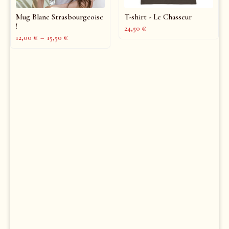
Mug Blanc Strasbourgeoise
T-shirt - Le Chasseur
!
24,50
€
12,00
€
–
15,50
€