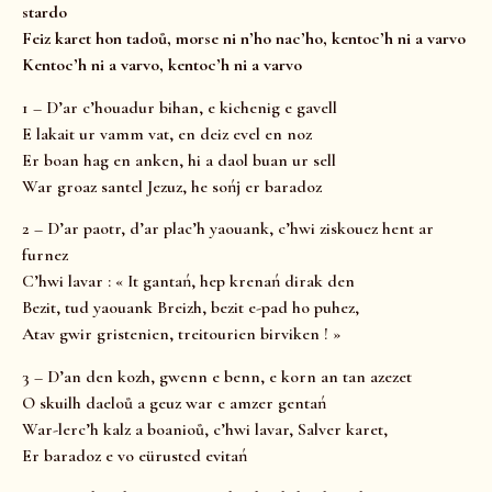
stardo
Feiz karet hon tadoů, morse ni n’ho nac’ho, kentoc’h ni a varvo
Kentoc’h ni a varvo, kentoc’h ni a varvo
1 – D’ar c’houadur bihan, e kichenig e gavell
E lakait ur vamm vat, en deiz evel en noz
Er boan hag en anken, hi a daol buan ur sell
War groaz santel Jezuz, he sońj er baradoz
2 – D’ar paotr, d’ar plac’h yaouank, c’hwi ziskouez hent ar
furnez
C’hwi lavar : « It gantań, hep krenań dirak den
Bezit, tud yaouank Breizh, bezit e-pad ho puhez,
Atav gwir gristenien, treitourien birviken ! »
3 – D’an den kozh, gwenn e benn, e korn an tan azezet
O skuilh daeloů a geuz war e amzer gentań
War-lerc’h kalz a boanioů, c’hwi lavar, Salver karet,
Er baradoz e vo eürusted evitań