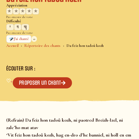
Appréciation
★
★
★
★
★
Pas encore de vote
Difficulté
Pas encore de vote
0
J’ai chanté
Accueil
Répertoire des chants
Da feiz hon tadoù kozh
ÉCOUTER SUR :
♡
+
Proposer un chant
(Refrain) Da feiz hon tadoů kozh, ni paotred Breizh-Izel, ni
zalc’ho mat atav
‘Vit feiz hon tadoů kozh, hag en-dro d’he banniel, ni holl en em