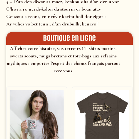
4 – D’an den diwar ar maez, kenkoulz ha d’an den a vor
C’hwi a ro nerzh-kalon da stourm er boan atav
Gouzout a reont, en neńv e kavint holl dor zigor :
Ar vuhez vo bet tenn ; d’an drubuilh, kenavo !
Boutique en ligne
Affichez votre histoire, vos terroirs ! T-shirts marins,
sweats scouts, mugs bretons et tote-bags aux refrains
mythiques : emportez l’esprit des chants français partout
avec vous.