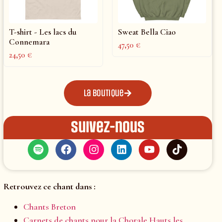
T-shirt - Les lacs du
Sweat Bella Ciao
Connemara
47,50
€
24,50
€
La boutique
Suivez-nous
Retrouvez ce chant dans :
Chants Breton
Carnets de chants pour la Chorale Hauts les