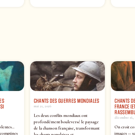
ES
CHANTS DES GUERRES MONDIALES
CHANTS DE
SI
FRANCE (ET
mai 21, 2026
RASSEMBL
Les deux conflits mondiaux ont
décembre 16, 
profondément bouleversé le paysage
olentes…
On croit co
de la chanson française, transformant
 comptines
images — sa
les chants populaires et