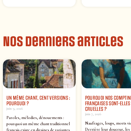
Nos derniers articles
UN MÊME CHANT, CENT VERSIONS :
POURQUOI NOS COMPTIN
POURQUOI ?
FRANÇAISES SONT-ELLES 
CRUELLES ?
juin 9, 2026
juin 7, 2026
Paroles, mélodies, dénouements :
Naufrages, loups, morts vi
pourquoi un même chant traditionnel
Derrière leur douceur, les
français existe en dizaines de variantes