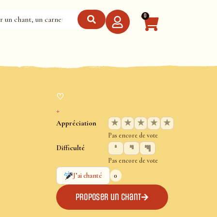
0
♡
+
★
★
★
★
★
Appréciation
Pas encore de vote
Difficulté
Pas encore de vote
0
J’ai chanté
Proposer un chant