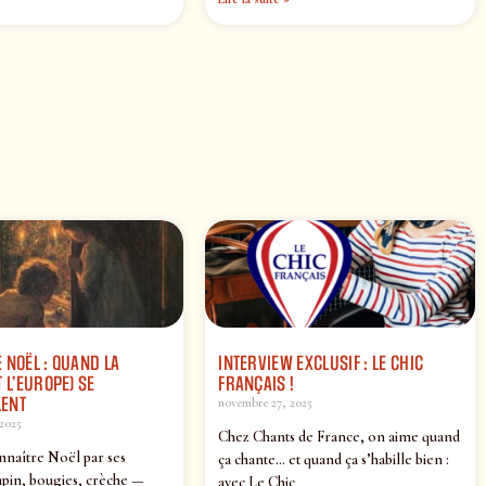
 NOËL : QUAND LA
INTERVIEW EXCLUSIF : LE CHIC
 L’EUROPE) SE
FRANÇAIS !
ENT
novembre 27, 2025
2025
Chez Chants de France, on aime quand
nnaître Noël par ses
ça chante… et quand ça s’habille bien :
pin, bougies, crèche —
avec Le Chic