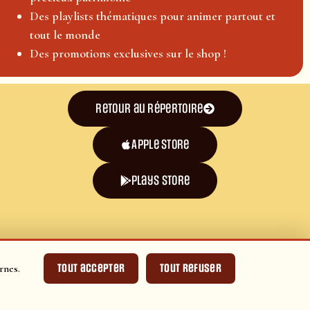
Des playlists thématiques pour animer partout et
tout le monde
Des promotions exclusives sur le shop !
Retour au répertoire
Apple Store
plays store
Tout accepter
Tout refuser
rnes.