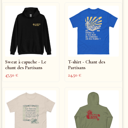
Sweat à capuche - Le
T-shirt - Chant des
chant des Partisans
Partisans
47,50
€
24,50
€