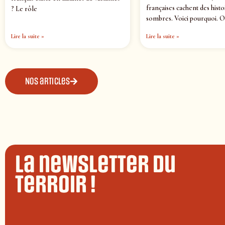
françaises cachent des histo
? Le rôle
sombres. Voici pourquoi. O
Lire la suite »
Lire la suite »
Nos articles
La newsletter du
terroir !